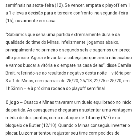
Casa
semifinais na sexta-feira (12). Se vencer, empata o playoff em 1
E
a 1 e leva a decisão para o terceiro confronto, na segunda-feira
Vai
(15), novamente em casa.
A
BH
“Sabíamos que seria uma partida extremamente dura e da
Em
qualidade do time do Minas. Infelizmente, jogamos abaixo,
Busca
principalmente no primeiro e segundo sets e pagamos um preço
De
alto por isso. Agora é levantar a cabeça porque ainda não acabou
Empate
e vamos buscar a vitória e o empate na casa delas”, disse Camila
Na
Brait, referindo-se ao resultado negativo desta noite – vitória por
Semifinal
3 a 1 do Minas, com parciais de 25/20, 25/18, 22/25 e 25/20, em
Da
1h53min – e à próxima rodada do playoff semifinal.
Superliga
O jogo –
Osasco e Minas travaram um duelo equilibrado no início
da partida. As osasquense chegaram a sustentar uma vantagem
média de dois pontos, como o ataque de Tifanny (9/7) e no
bloqueio de Butler (12/10). Quando o Minas conseguiu inverter o
placar, Luizomar tentou reajustar seu time com pedidos de