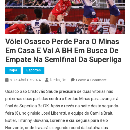
Vôlei Osasco Perde Para O Minas
Em Casa E Vai A BH Em Busca De
Empate Na Semifinal Da Superliga
Capa
Esportes
Redação
On
9 De Abril De 2024
Leave A Comment
Vôlei
Osasco São Cristóvão Saúde precisará de duas vitórias nas
Osasco
próximas duas partidas contra o Gerdau Minas para avançar à
Perde
final da Superliga Bet7K. Após o revés na noite desta segunda-
Para
feira (8), no ginásio José Liberatti, a equipe de Camila Brait,
O
Minas
Butler, Tifanny, Giovana, Lorenne e cia. seguirá para Belo
Em
Horizonte, onde travará o segundo round da batalha das