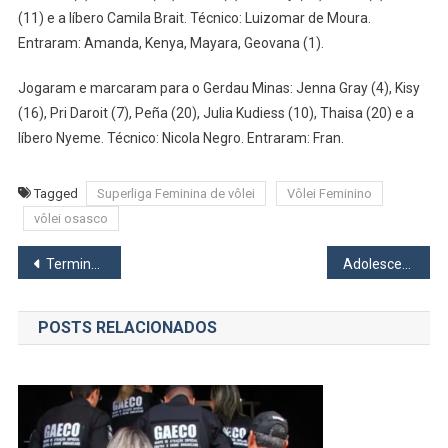
(11) e a líbero Camila Brait. Técnico: Luizomar de Moura.
Entraram: Amanda, Kenya, Mayara, Geovana (1).
Jogaram e marcaram para o Gerdau Minas: Jenna Gray (4), Kisy
(16), Pri Daroit (7), Peña (20), Julia Kudiess (10), Thaisa (20) e a
líbero Nyeme. Técnico: Nicola Negro. Entraram: Fran.
Tagged
Superliga Feminina de vôlei
Vôlei Feminino
vôlei osasco
Navegação
Terminais da EMTU de Osasco e Carapicuíba terão ações de conscientização sobre o autismo
Adolescente de 15 anos é baleada por ex-namorado mascarado em Osasco
de
POSTS RELACIONADOS
Post