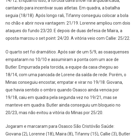
14/12. Enquanto isso, a torcida dava show na arquibancada,
cantando para incentivar suas atletas. Em quadra, a batalha
seguia (18/18). Após longo rali, Tifanny conseguiu colocar a bola
no chão e abrir nova vantagem: 21/19. Lorenne ampliou com dois
ataques do fundo 23/20. E depois de duas defesa de Maira, a
oposta marcou o set point: 24/20. A vitória veio com Callie: 25/22.
O quarto set foi dramático. Após sair de um 5/9, as osasquenses
empataram no 10/10 e assumiram a ponta com um ace de
Butler. Empurrada pela torcida, a equipe da casa chegou ao
18/14, com uma pancada de Lorene da saída de rede. Porém, o
Minas conseguiu encostar, empatar e virar no 19/18. Giovana,
que havia sentido o ombro quando Osasco ainda vencia por
19/18, caiu em quadra pela segunda vez no 19/21, mas se
manteve em quadra. Butler ainda conseguiu um bloqueio no
20/23, mas não evitou a vitória do Minas por 25/20.
Jogaram e marcaram para Osasco São Cristóvão Saúde:
Giovana (2), Lorenne (18), Maira (8), Tifanny (15), Callie (3), Butler