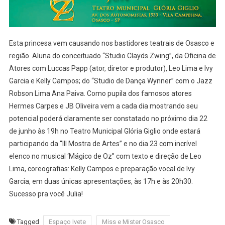
Esta princesa vem causando nos bastidores teatrais de Osasco e
região. Aluna do conceituado “Studio Clayds Zwing”, da Oficina de
Atores com Luccas Papp (ator, diretor e produtor), Leo Lima e Ivy
Garcia e Kelly Campos; do “Studio de Dança Wynner” com o Jazz
Robson Lima Ana Paiva. Como pupila dos famosos atores
Hermes Carpes e JB Oliveira vem a cada dia mostrando seu
potencial poderá claramente ser constatado no próximo dia 22
de junho às 19h no Teatro Municipal Glória Giglio onde estará
participando da “III Mostra de Artes” e no dia 23 com incrível
elenco no musical ‘Mágico de Oz” com texto e direção de Leo
Lima, coreografias: Kelly Campos e preparação vocal de Ivy
Garcia, em duas únicas apresentações, às 17h e às 20h30.
Sucesso pra você Julia!
Tagged
Espaço Ivete
Miss e Mister Osasco