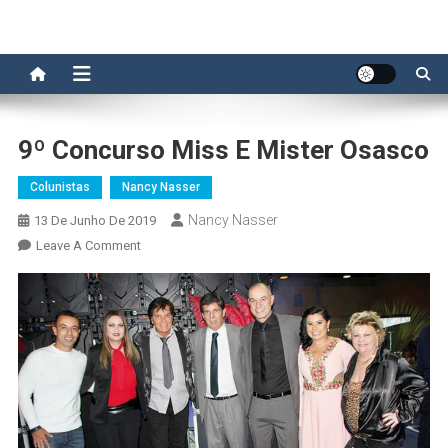
9º Concurso Miss E Mister Osasco
Colunistas
Nancy Nasser
Nancy Nasser
13 De Junho De 2019
On
Leave A Comment
9º
Concurso
Miss
E
Mister
Osasco