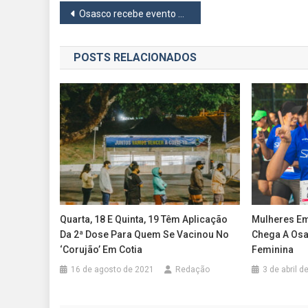
Navegação
Osasco recebe evento de empreendedorismo feminino nesta sexta-feira (15)
de
POSTS RELACIONADOS
Post
Quarta, 18 E Quinta, 19 Têm Aplicação
Mulheres Em
Da 2ª Dose Para Quem Se Vacinou No
Chega A Osa
‘corujão’ Em Cotia
Feminina
16 de agosto de 2021
Redação
3 de abril d