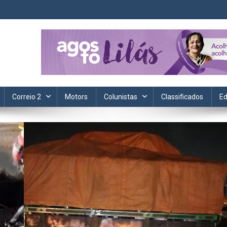
ta. Informação, política, saúde, economia, esportes e cotidiano.
Correio 2
Motors
Colunistas
Classificados
Ed