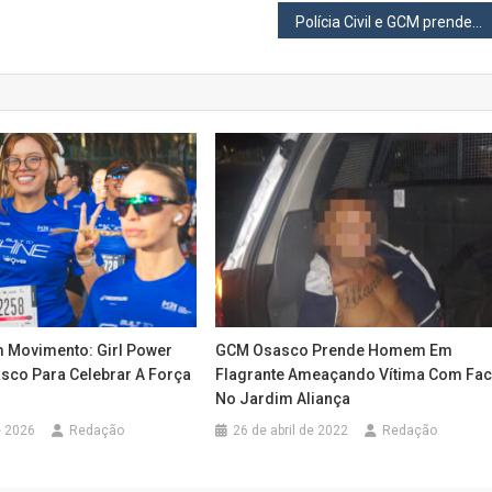
Polícia Civil e GCM prendem chefe do tráfico do PCC em Santana de Parnaíba
 Movimento: Girl Power
GCM Osasco Prende Homem Em
sco Para Celebrar A Força
Flagrante Ameaçando Vítima Com Fa
No Jardim Aliança
e 2026
Redação
26 de abril de 2022
Redação