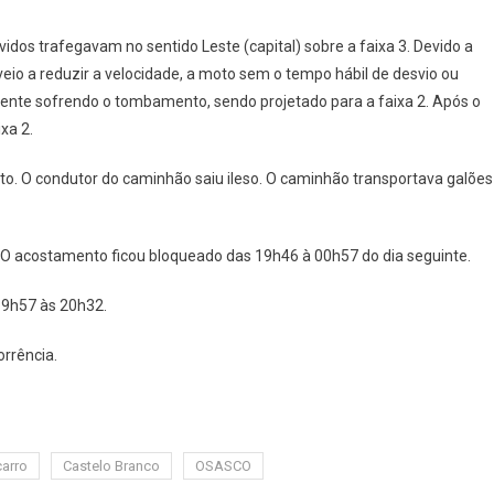
Moto
E
dos trafegavam no sentido Leste (capital) sobre a faixa 3. Devido a
Caminhão
eio a reduzir a velocidade, a moto sem o tempo hábil de desvio ou
Na
quente sofrendo o tombamento, sendo projetado para a faixa 2. Após o
Castelo
Branco,
xa 2.
Em
oto. O condutor do caminhão saiu ileso. O caminhão transportava galões
Osasco,
Deixa
Um
Morto
. O acostamento ficou bloqueado das 19h46 à 00h57 do dia seguinte.
19h57 às 20h32.
orrência.
carro
Castelo Branco
OSASCO