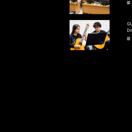
GU
Di