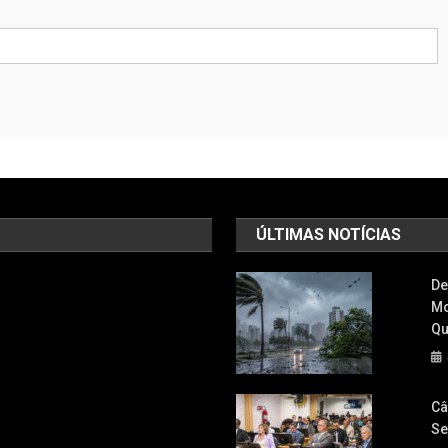
ÚLTIMAS NOTÍCIAS
De
Mo
Qu
Câ
Se