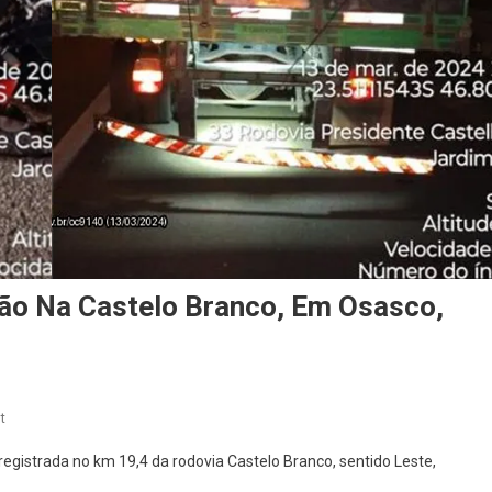
ão Na Castelo Branco, Em Osasco,
On
t
Acidente
egistrada no km 19,4 da rodovia Castelo Branco, sentido Leste,
Entre