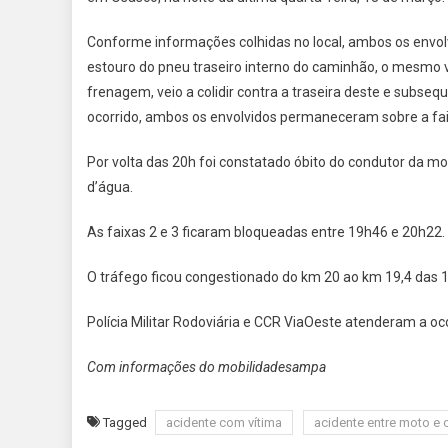
Conforme informações colhidas no local, ambos os envolvi
estouro do pneu traseiro interno do caminhão, o mesmo v
frenagem, veio a colidir contra a traseira deste e subse
ocorrido, ambos os envolvidos permaneceram sobre a fai
Por volta das 20h foi constatado óbito do condutor da m
d’água.
As faixas 2 e 3 ficaram bloqueadas entre 19h46 e 20h22
O tráfego ficou congestionado do km 20 ao km 19,4 das 
Polícia Militar Rodoviária e CCR ViaOeste atenderam a oc
Com informações do mobilidadesampa
Tagged
acidente com vítima
acidente entre moto e 