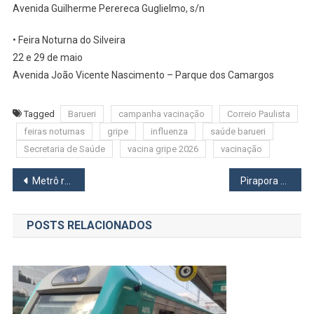
Avenida Guilherme Perereca Guglielmo, s/n
• Feira Noturna do Silveira
22 e 29 de maio
Avenida João Vicente Nascimento – Parque dos Camargos
Tagged
Barueri
campanha vacinação
Correio Paulista
feiras noturnas
gripe
influenza
saúde barueri
Secretaria de Saúde
vacina gripe 2026
vacinação
Navegação
Metrô recebe aval para Linha 22-Marrom e projeto avança rumo a Osasco e Cotia
Pirapora do Bom Jesus conquista projeto piloto do Novo PAC para despoluição do Rio Tietê
de
POSTS RELACIONADOS
Post