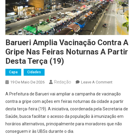
Barueri Amplia Vacinação Contra A
Gripe Nas Feiras Noturnas A Partir
Desta Terça (19)
Capa
Cidades
Redação
On
19 De Maio De 2026
Leave A Comment
Barueri
A Prefeitura de Barueri vai ampliar a campanha de vacinação
Amplia
contra a gripe com ações em feiras noturnas da cidade a partir
Vacinação
desta terça-feira (19). A iniciativa, coordenada pela Secretaria de
Contra
Saúde, busca facilitar o acesso da população à imunização em
A
Gripe
horários alternativos, principalmente para moradores que não
Nas
conseguem ir às UBSs durante o dia.