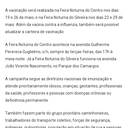
Feiras
Noturnas
A vacinação será realizada na Feira Noturna do Centro nos dias
A
19 e 26 de maio, e na Feira Noturna do Silveira nos dias 22 e 29 de
Partir
maio. Além da vacina contra a influenza, também será possível
Desta
atualizar a carteira de vacinação.
Terça
(19)
A Feira Noturna do Centro acontece na avenida Guilherme
Perereca Guglielmo, s/n, sempre às terças-feiras, das 17h à
meia-noite. Já a Feira Noturna do Silveira funciona na avenida
João Vicente Nascimento, no Parque dos Camargos.
A campanha segue as diretrizes nacionais de imunização e
atende prioritariamente idosos, crianças, gestantes, profissionais
da saúde, professores e pessoas com doenças crônicas ou
deficiência permanente.
Também fazem parte do grupo prioritário caminhoneiros,
trabalhadores do transporte coletivo, forças de segurança,
indígenas, quilombolas, população em situação de rua e pessoas