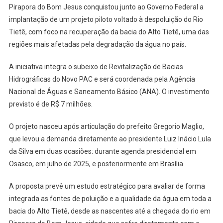
Do
Pirapora do Bom Jesus conquistou junto ao Governo Federal a
Novo
implantação de um projeto piloto voltado à despoluição do Rio
PAC
Tietê, com foco na recuperação da bacia do Alto Tietê, uma das
Para
regiões mais afetadas pela degradação da água no país.
Despoluiçã
Do
A iniciativa integra o subeixo de Revitalização de Bacias
Rio
Hidrográficas do Novo PAC e será coordenada pela Agência
Tietê
Nacional de Águas e Saneamento Básico (ANA). O investimento
previsto é de R$ 7 milhões.
O projeto nasceu após articulação do prefeito Gregorio Maglio,
que levou a demanda diretamente ao presidente Luiz Inácio Lula
da Silva em duas ocasiões: durante agenda presidencial em
Osasco, em julho de 2025, e posteriormente em Brasília.
A proposta prevê um estudo estratégico para avaliar de forma
integrada as fontes de poluição e a qualidade da água em toda a
bacia do Alto Tietê, desde as nascentes até a chegada do rio em