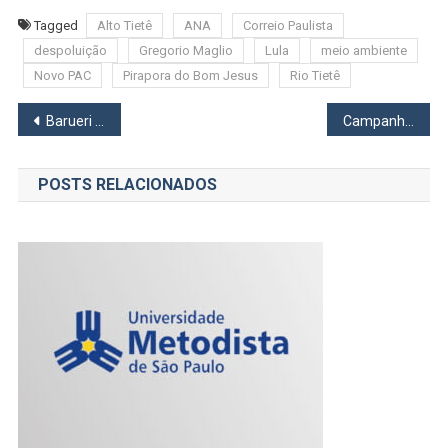
Tagged
Alto Tietê
ANA
Correio Paulista
despoluição
Gregorio Maglio
Lula
meio ambiente
Novo PAC
Pirapora do Bom Jesus
Rio Tietê
Navegação
Barueri amplia vacinação contra a gripe nas feiras noturnas a partir desta terça (19)
Campanha do Agasalho Tudo Novo 2026 começa em Barueri com entrega de cobertores, mantas e moletons
de
POSTS RELACIONADOS
Post