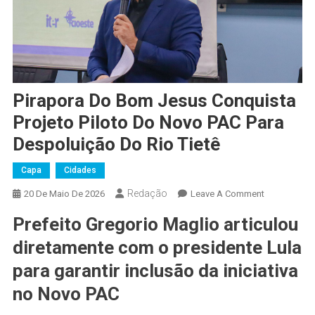
Pirapora Do Bom Jesus Conquista
Projeto Piloto Do Novo PAC Para
Despoluição Do Rio Tietê
Capa
Cidades
Redação
On
20 De Maio De 2026
Leave A Comment
Pirapora
Prefeito Gregorio Maglio articulou
Do
Bom
diretamente com o presidente Lula
Jesus
para garantir inclusão da iniciativa
Conquista
no Novo PAC
Projeto
Piloto