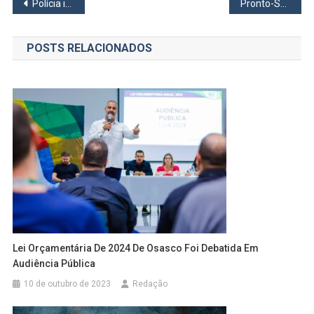
Navegação
Polícia intercepta sequestrador na avenida Presidente Altino e resgata vítima em cativeiro
Pronto-Socorro de Itapevi reinaugura novas alas nesta segunda, 27
de
POSTS RELACIONADOS
Post
Lei Orçamentária De 2024 De Osasco Foi Debatida Em
Audiência Pública
10 de outubro de 2023
Redação