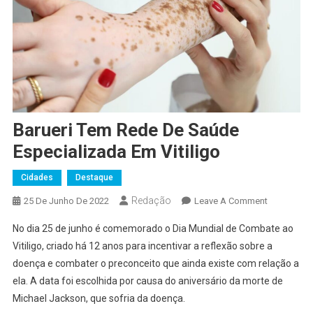
Barueri Tem Rede De Saúde
Especializada Em Vitiligo
Cidades
Destaque
Redação
On
25 De Junho De 2022
Leave A Comment
Barueri
No dia 25 de junho é comemorado o Dia Mundial de Combate ao
Tem
Vitiligo, criado há 12 anos para incentivar a reflexão sobre a
Rede
doença e combater o preconceito que ainda existe com relação a
De
ela. A data foi escolhida por causa do aniversário da morte de
Saúde
Especializ
Michael Jackson, que sofria da doença.
Em