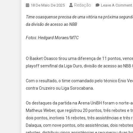
Redação
18 De Maio De 2025
Leave A Comment
Time osasquense precisa de uma vitória na próxima segunda-
da divisão de acesso ao NBB
Fotos: Hedgard Moraes/MTC
O Basket Osasco tirou uma diferença de 11 pontos, venceu
playoff semifinal da Liga Ouro, divisão de acesso ao NBB
Com o resultado, o time comandado pelo técnico Enio Vec
contra Cruzeiro ou Liga Sorocabana.
Os destaques da partida na Arena UniBH foram o norte-am
Matheus Weber, que registrou 20 pontos, três rebotes e t
dois pontos, incríveis 16 rebotes, três assistências e t
Dalaqua, com nove pontos, oito assistências, dois rebote
rebotes, distribuiu cinco assistências e recuperou duas bo