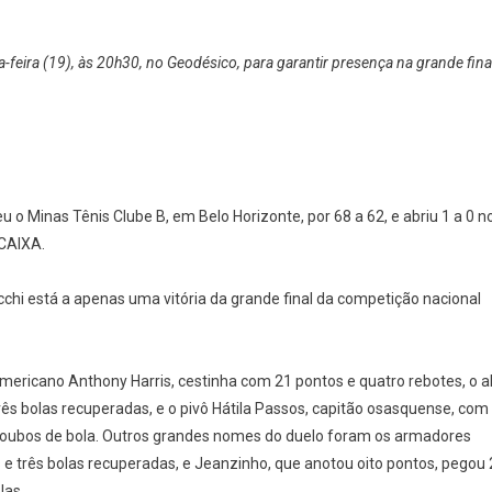
On
Basket
feira (19), às 20h30, no Geodésico, para garantir presença na grande fina
Osasco
Vira
Para
Cima
Do
Minas
 o Minas Tênis Clube B, em Belo Horizonte, por 68 a 62, e abriu 1 a 0 n
E
 CAIXA.
Faz
1
A
chi está a apenas uma vitória da grande final da competição nacional
0
Na
Semifinal
ericano Anthony Harris, cestinha com 21 pontos e quatro rebotes, o a
Da
rês bolas recuperadas, e o pivô Hátila Passos, capitão osasquense, com
Liga
rês roubos de bola. Outros grandes nomes do duelo foram os armadores
Ouro;
s e três bolas recuperadas, e Jeanzinho, que anotou oito pontos, pegou 
Segunda
las.