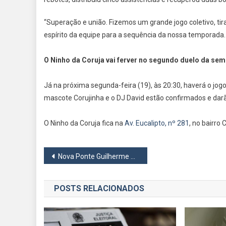
“Superação e união. Fizemos um grande jogo coletivo, t
espírito da equipe para a sequência da nossa tempora
O Ninho da Coruja vai ferver no segundo duelo da semi
Já na próxima segunda-feira (19), às 20:30, haverá o jog
mascote Corujinha e o DJ David estão confirmados e dar
O Ninho da Coruja fica na
Av. Eucalipto, nº 281
, no bairro 
Navegação
Nova Ponte Guilherme de Almeida em Barueri avança e se destaca como marco da engenharia viária brasileira
de
POSTS RELACIONADOS
Post