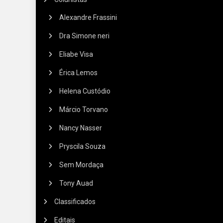
Alexandre Frassini
Dra Simone neri
Eliabe Visa
Érica Lemos
Helena Custódio
Márcio Torvano
Nancy Nasser
Pryscila Souza
Sem Mordaça
Tony Auad
Classificados
Editais