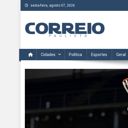
Skip
sexta-feira, agosto 07, 2026
to
content
Correio Paulista
Acompanhe as últimas notícias da região no Correio Paulis
Cidades
Política
Esportes
Geral