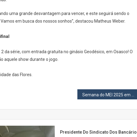
(19)
Tem
irando uma grande desvantagem para vencer, e este seguirá sendo o
O
da. Vamos em busca dos nossos sonhos”, destacou Matheus Weber.
Jogo
2
final
Em
Osasco
o 2 da série, com entrada gratuita no ginásio Geodésico, em Osasco! O
ão aquele show durante o jogo.
Cidade das Flores.
Semana do MEI 2025 em Osasco: Sebrae-SP oferece programação gratuita para microempreendedores
Presidente Do Sindicato Dos Bancári