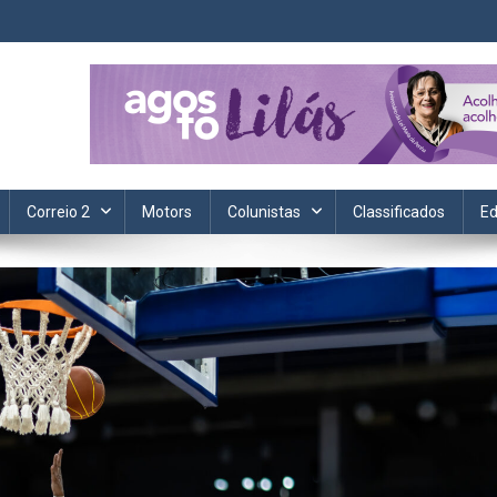
ta. Informação, política, saúde, economia, esportes e cotidiano.
Correio 2
Motors
Colunistas
Classificados
Ed