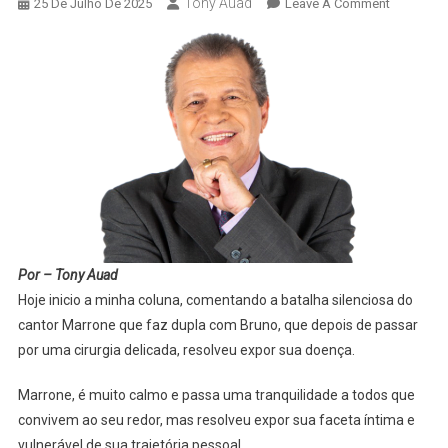
Tony Auad
On
25 De Julho De 2025
Leave A Comment
Batalha
Silencios
De
Marrone
Por – Tony Auad
Hoje inicio a minha coluna, comentando a batalha silenciosa do
cantor Marrone que faz dupla com Bruno, que depois de passar
por uma cirurgia delicada, resolveu expor sua doença.
Marrone, é muito calmo e passa uma tranquilidade a todos que
convivem ao seu redor, mas resolveu expor sua faceta íntima e
vulnerável de sua trajetória pessoal.