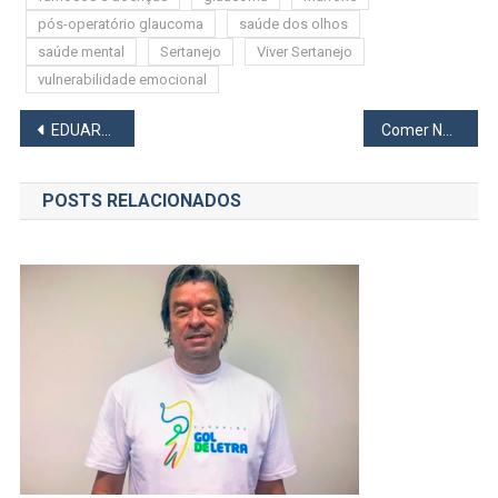
pós-operatório glaucoma
saúde dos olhos
saúde mental
Sertanejo
Viver Sertanejo
vulnerabilidade emocional
Navegação
EDUARDO MINC
Comer Normal
de
POSTS RELACIONADOS
Post