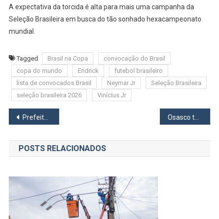
A expectativa da torcida é alta para mais uma campanha da
Seleção Brasileira em busca do tão sonhado hexacampeonato
mundial.
Tagged
Brasil na Copa
convocação do Brasil
copa do mundo
Endrick
futebol brasileiro
lista de convocados Brasil
Neymar Jr
Seleção Brasileira
seleção brasileira 2026
Vinícius Jr
Navegação
Prefeito Teco lança programa Remédio em Casa em Itapevi
Osasco terá representante na Copa: Ederson é convocado para defender o Brasil
de
POSTS RELACIONADOS
Post