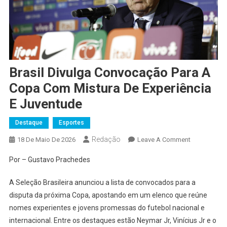
Brasil Divulga Convocação Para A
Copa Com Mistura De Experiência
E Juventude
Destaque
Esportes
Redação
On
18 De Maio De 2026
Leave A Comment
Brasil
Por – Gustavo Prachedes
Divulga
Convocação
A Seleção Brasileira anunciou a lista de convocados para a
Para
disputa da próxima Copa, apostando em um elenco que reúne
A
nomes experientes e jovens promessas do futebol nacional e
Copa
internacional. Entre os destaques estão Neymar Jr, Vinícius Jr e o
Com