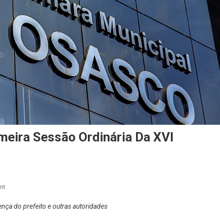
meira Sessão Ordinária Da XVI
On
nt
Câmara
nça do prefeito e outras autoridades
De