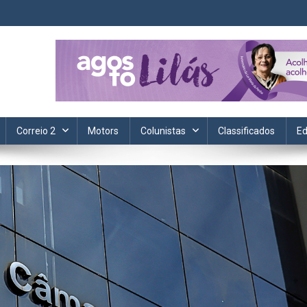
ta. Informação, política, saúde, economia, esportes e cotidiano.
Correio 2
Motors
Colunistas
Classificados
Ed