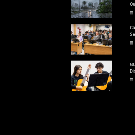
Qu
Câ
Se
GU
Di