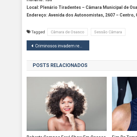
Local: Plenário Tiradentes – Câmara Municipal de Os
Endereço: Avenida dos Autonomistas, 2607 – Centro,
Tagged
Câmara de Osasco
Sessão Câmara
Navegação
Criminosos invadem residência em Carapicuíba e acabam presos pela PM com objetos roubados
de
POSTS RELACIONADOS
Post