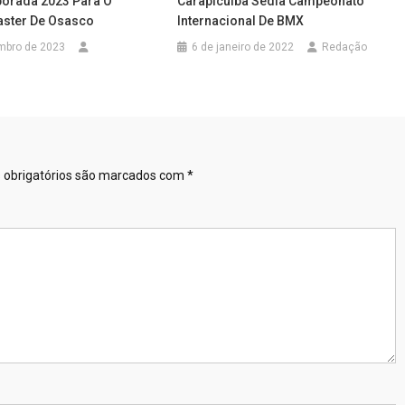
orada 2023 Para O
Carapicuíba Sedia Campeonato
aster De Osasco
Internacional De BMX
mbro de 2023
6 de janeiro de 2022
Redação
obrigatórios são marcados com
*