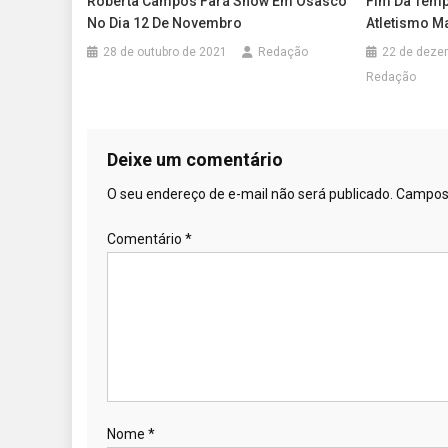
Roberta Campos Fará Show Em Osasco
Fim Da Temp
No Dia 12 De Novembro
Atletismo M
28 de outubro de 2021
Redação
22 de deze
Redação
Deixe um comentário
O seu endereço de e-mail não será publicado.
Campos 
Comentário
*
Nome
*