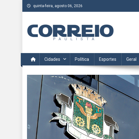
Skip
quinta-feira, agosto 06, 2026
to
content
Correio Paulista
Acompanhe as últimas notícias da região no Correio Paulis
Cidades
Política
Esportes
Geral