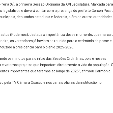
Osasco
feira (6), a primeira Sessão Ordinária da XVI Legislatura. Marcada para
Realiza
os legislativos e deverá contar com a presença do prefeito Gerson Pess
Primeira
municipais, deputados estaduais e federais, além de outras autoridades
Sessão
Ordinária
Da
Bastos (Podemos), destaca a importância desse momento, que marca 
XVI
aneiro, os vereadores já haviam se reunido para a cerimônia de posse e
Legislatura
nduzido à presidência para o biênio 2025-2026.
ando os minutos para o início das Sessões Ordinárias, pois é nesses
 e votamos projetos que impactam diretamente a vida da população. 
mentos importantes que teremos ao longo de 2025”, afirmou Carmônio.
vo pela TV Câmara Osasco e nos canais oficiais da instituição no