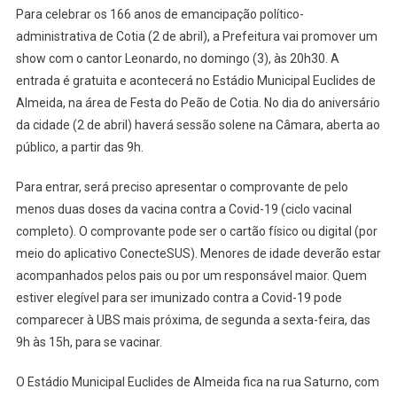
Para celebrar os 166 anos de emancipação político-
Leonardo
administrativa de Cotia (2 de abril), a Prefeitura vai promover um
Fará
show com o cantor Leonardo, no domingo (3), às 20h30. A
Show
entrada é gratuita e acontecerá no Estádio Municipal Euclides de
No
Aniversário
Almeida, na área de Festa do Peão de Cotia. No dia do aniversário
De
da cidade (2 de abril) haverá sessão solene na Câmara, aberta ao
Cotia
público, a partir das 9h.
Para entrar, será preciso apresentar o comprovante de pelo
menos duas doses da vacina contra a Covid-19 (ciclo vacinal
completo). O comprovante pode ser o cartão físico ou digital (por
meio do aplicativo ConecteSUS). Menores de idade deverão estar
acompanhados pelos pais ou por um responsável maior. Quem
estiver elegível para ser imunizado contra a Covid-19 pode
comparecer à UBS mais próxima, de segunda a sexta-feira, das
9h às 15h, para se vacinar.
O Estádio Municipal Euclides de Almeida fica na rua Saturno, com