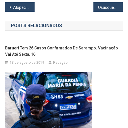
Navegação
Alopecia Areata
Osasquense é convocado para mundial de Powerlifting
de
POSTS RELACIONADOS
Post
Barueri Tem 26 Casos Confirmados De Sarampo. Vacinação
Vai Até Sexta, 16
13 de agosto de 2019
Redação