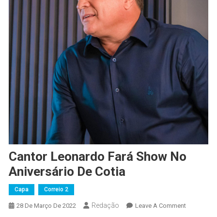
Cantor Leonardo Fará Show No
Aniversário De Cotia
Capa
Correio 2
Redação
On
28 De Março De 2022
Leave A Comment
Cantor