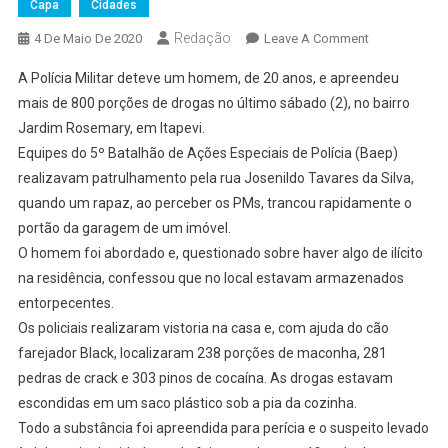
Capa
Cidades
Redação
On
4 De Maio De 2020
Leave A Comment
Cão
A Polícia Militar deteve um homem, de 20 anos, e apreendeu
Farejador
mais de 800 porções de drogas no último sábado (2), no bairro
Encontra
Jardim Rosemary, em Itapevi.
Mais
Equipes do 5º Batalhão de Ações Especiais de Polícia (Baep)
De
800
realizavam patrulhamento pela rua Josenildo Tavares da Silva,
Porções
quando um rapaz, ao perceber os PMs, trancou rapidamente o
De
portão da garagem de um imóvel.
Drogas
O homem foi abordado e, questionado sobre haver algo de ilícito
Em
na residência, confessou que no local estavam armazenados
Itapevi
entorpecentes.
Os policiais realizaram vistoria na casa e, com ajuda do cão
farejador Black, localizaram 238 porções de maconha, 281
pedras de crack e 303 pinos de cocaína. As drogas estavam
escondidas em um saco plástico sob a pia da cozinha.
Todo a substância foi apreendida para perícia e o suspeito levado