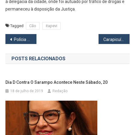
à delegacia da cidade, onde foi autuado por tráfico de drogas e
permaneceu à disposição da Justiça.
Tagged
Cão
itapevi
Navegação
Polícia prende em Osasco, acusado de ter matado empresário capixaba a pauladas
Carapicuíba já distribuiu 40 mil máscaras pela cidade
de
POSTS RELACIONADOS
Post
Dia D Contra O Sarampo Acontece Neste Sábado, 20
18 de julho de 2019
Redação