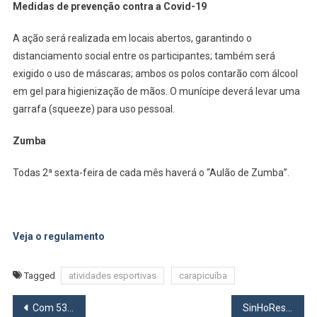
Medidas de prevenção contra a Covid-19
A ação será realizada em locais abertos, garantindo o
distanciamento social entre os participantes; também será
exigido o uso de máscaras; ambos os polos contarão com álcool
em gel para higienização de mãos. O munícipe deverá levar uma
garrafa (squeeze) para uso pessoal.
Zumba
Todas 2ª sexta-feira de cada mês haverá o “Aulão de Zumba”.
Veja o regulamento
Tagged
atividades esportivas
carapicuíba
Navegação
Com 53 linhas, cerca de 411 mil pessoas devem passar pelo Novo Terminal da Vila Yara em Osasco
SinHoRes Osasco Alphaville e Região oferece consultas médicas online sem custos para trabalhadores de empresas associadas