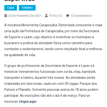
Capa
Cidades
Redação
Em
25 De Fevereiro De 2021
13 Comentários
Carapicuíb
A iniciativa Movimenta Carapicuíba: Retomada consciente é mais
Abre
uma ação da Prefeitura de Carapicuíba, por meio da Secretaria
Inscrições
de Esporte e Lazer, cujo objetivo é incentivar os munícipes a
Para
buscarem a prática de atividade física como caminho para
O
Retorno
combater o sedentarismo, tendo como resultado final a melhoria
De
na qualidade de vida.
Atividades
Esportivas
O grupo de professores da Secretaria de Esporte e Lazer irá
ministrar treinamentos funcionais com corda, step, bambolê,
trampolim e haters, durante três meses. As atividades serão
realizadas em dois locais, cada um com 50 vagas: Parque dos
Paturis e Planalto. Somente pessoas acima de 18 anos podem
participar. As inscrições vão até o dia 4 de março. Para se
inscrever
clique aqui
.