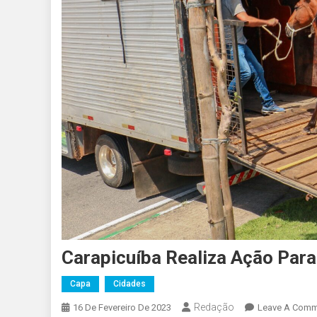
Carapicuíba Realiza Ação Para
Capa
Cidades
Redação
16 De Fevereiro De 2023
Leave A Comm