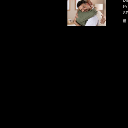
Di
Pr
S