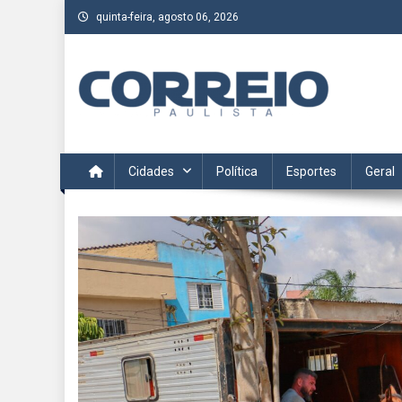
Skip
quinta-feira, agosto 06, 2026
to
content
Correio Paulista
Acompanhe as últimas notícias da região no Correio Paulis
Cidades
Política
Esportes
Geral