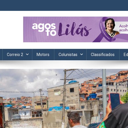
ta. Informação, política, saúde, economia, esportes e cotidiano.
Correio 2
Motors
Colunistas
Classificados
Ed