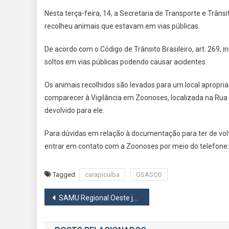
Nesta terça-feira, 14, a Secretaria de Transporte e Trâns
recolheu animais que estavam em vias públicas.
De acordo com o Código de Trânsito Brasileiro, art. 269, 
soltos em vias públicas podendo causar acidentes.
Os animais recolhidos são levados para um local apropr
comparecer à Vigilância em Zoonoses, localizada na Rua 
devolvido para ele.
Para dúvidas em relação à documentação para ter de vol
entrar em contato com a Zoonoses por meio do telefone
Tagged
carapicuíba
OSASCO
Navegação
SAMU Regional Oeste já recebeu mais de 15 mil trotes telefônicos
de