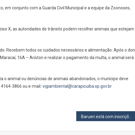
Carapicuíba
ito, em conjunto com a Guarda Civil Municipal e a equipe da Zoonoses,
Realiza
Ação
Para
inciso X, as autoridades de trânsito podem recolher animais que estejam
Recolher
Animais
De
iado. Recebem todos os cuidados necessários e alimentação. Após o do
Vias
Maracaí, 16A – Ariston e realizar o pagamento da multa, o animal será
Públicas
ta o animal ou denúncias de animais abandonados, o munícipe deve
: 4164-3866 ou e-mail
:
vigiambiental@carapicuiba.sp.gov.br
Barueri está com inscrições abertas para curso gratuito sobre plataforma de serviços