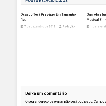
POSTS RELACIONADOS
Post
Osasco Terá Presépio Em Tamanho
Guri Abre In
Real
Musical Em
7 de dezembro de 2018
Redação
1 de fevere
Deixe um comentário
O seu endereço de e-mail não será publicado.
Campos 