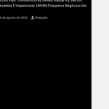
a Dos Pais: Consumidores Devem Gastar R$ 280 Em
esentes E Impulsionar 244 Mil Pequenos Negócios Em
P
6 de agosto de 2026
Redação