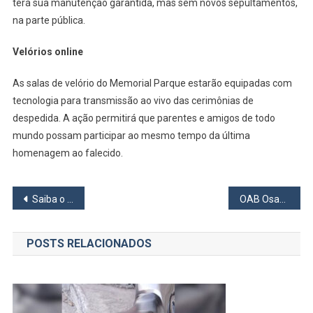
terá sua manutenção garantida, mas sem novos sepultamentos,
na parte pública.
Velórios online
As salas de velório do Memorial Parque estarão equipadas com
tecnologia para transmissão ao vivo das cerimônias de
despedida. A ação permitirá que parentes e amigos de todo
mundo possam participar ao mesmo tempo da última
homenagem ao falecido.
Navegação
Saiba o que é Fato e o que é Fake da onda de frio desta semana
OAB Osasco participa de formação com Federação Humanitária Internacional
de
POSTS RELACIONADOS
Post