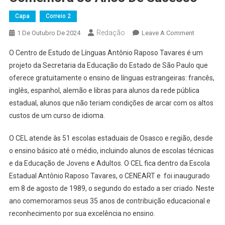
Capa
Correio 2
Redação
On
1 De Outubro De 2024
Leave A Comment
Centro
O Centro de Estudo de Línguas Antônio Raposo Tavares é um
De
projeto da Secretaria da Educação do Estado de São Paulo que
Estudo
oferece gratuitamente o ensino de línguas estrangeiras: francês,
De
inglês, espanhol, alemão e libras para alunos da rede pública
Línguas
Antônio
estadual, alunos que não teriam condições de arcar com os altos
Raposo
custos de um curso de idioma.
Tavares
Comemor
O CEL atende às 51 escolas estaduais de Osasco e região, desde
35
o ensino básico até o médio, incluindo alunos de escolas técnicas
Anos
e da Educação de Jovens e Adultos. O CEL fica dentro da Escola
De
Estadual Antônio Raposo Tavares, o CENEART e foi inaugurado
Sucesso
em 8 de agosto de 1989, o segundo do estado a ser criado. Neste
ano comemoramos seus 35 anos de contribuição educacional e
reconhecimento por sua excelência no ensino.