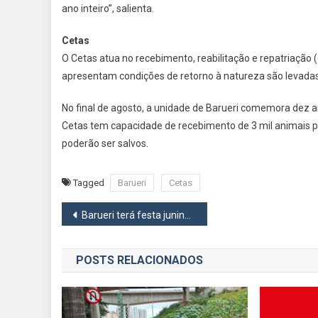
ano inteiro”, salienta.
Cetas
O Cetas atua no recebimento, reabilitação e repatriação
apresentam condições de retorno à natureza são levadas 
No final de agosto, a unidade de Barueri comemora dez an
Cetas tem capacidade de recebimento de 3 mil animais po
poderão ser salvos.
Tagged
Barueri
Cetas
Navegação
Barueri terá festa junina inclusiva no dia 11
de
POSTS RELACIONADOS
Post