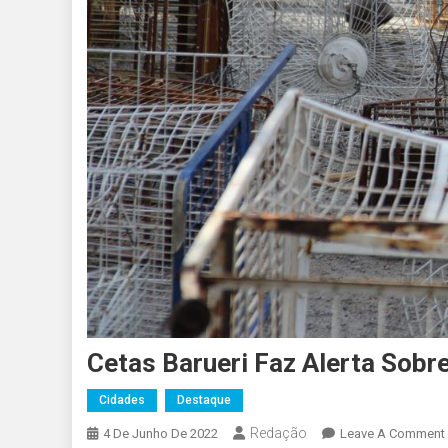
Cetas Barueri Faz Alerta Sobre
Cidades
Destaque
Redação
4 De Junho De 2022
Leave A Comment