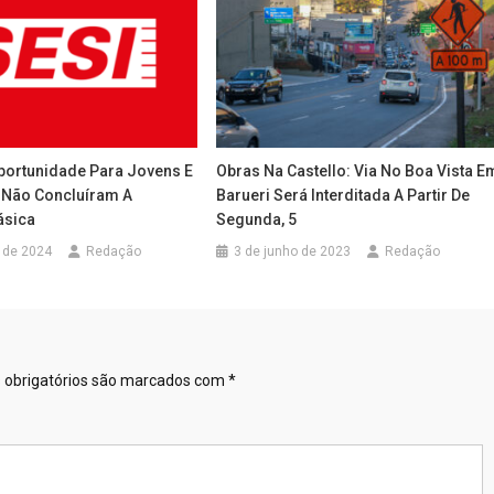
portunidade Para Jovens E
Obras Na Castello: Via No Boa Vista E
 Não Concluíram A
Barueri Será Interditada A Partir De
ásica
Segunda, 5
o de 2024
Redação
3 de junho de 2023
Redação
obrigatórios são marcados com
*