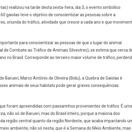
Cetas
as) realizou na tarde desta sexta-feira, dia 3, o evento simbólico
Barueri
 60 gaiolas teve o objetivo de conscientizar as pessoas sobre a
Faz
res, oriunda do tráfico, atividade que cresce a cada ano e que movimen
Alerta
Sobre
Posse
 importante para conscientizar as pessoas de que o lugar do animal
Ilegal
De
al de Combate ao Tráfico de Animais Silvestres), se estima que cerca d
Animais
no no Brasil. Corresponde ao terceiro maior volume de tráfico, perden
Silvestres
e Barueri, Marco Antônio de Oliveira (Bidu), a Quebra de Gaiolas é
esses animais de seus habitats pode gerar graves consequências
 que foram apreendidas com passarinhos provenientes de tráfico. É um
a, não só de Barueri, mas do Brasil inteiro, porque a maioria dos
o da região central quanto da região Nordeste, que acaba impactando u
o meio ambiente, não só nesta, que é a Semana do Meio Ambiente, mas