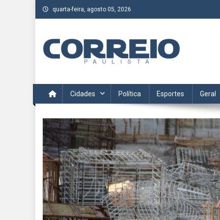
Skip
quarta-feira, agosto 05, 2026
to
content
Correio Paulista
Acompanhe as últimas notícias da região no Correio Paulis
Cidades
Política
Esportes
Geral