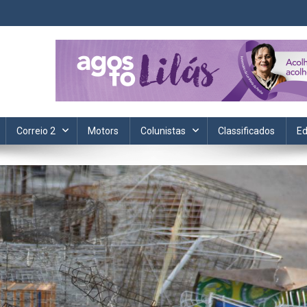
ta. Informação, política, saúde, economia, esportes e cotidiano.
Correio 2
Motors
Colunistas
Classificados
Ed