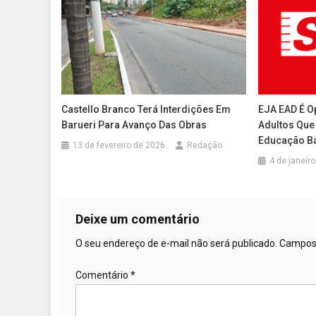
Castello Branco Terá Interdições Em
EJA EAD É O
Barueri Para Avanço Das Obras
Adultos Que
Educação B
13 de fevereiro de 2026
Redação
4 de janeir
Deixe um comentário
O seu endereço de e-mail não será publicado.
Campos 
Comentário
*