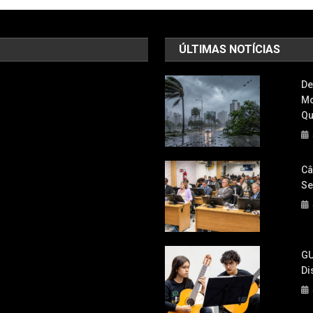
ÚLTIMAS NOTÍCIAS
De
Mo
Qu
Câ
Se
GU
Di