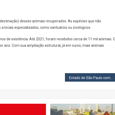
 (destinação) desses animais recuperados. As espécies que não
a locais especializados, como santuários ou zoológicos.
os de existência. Até 2021, foram recebidos cerca de 11 mil animais. 
r ano. Com sua ampliação estrutural, já em curso, mais animais
Estado de São Paulo começa nesta segunda,6, a aplicar a quarta dose da vacina de Covid-19 nas pessoas com mais de 50 anos de idade