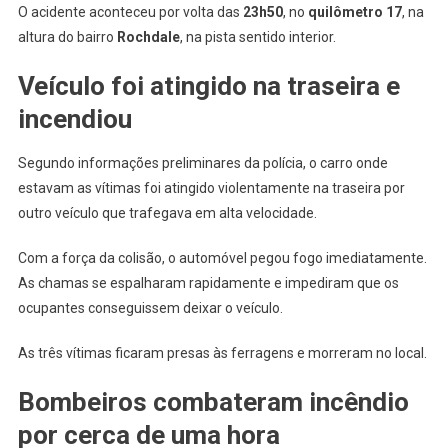
Carbonizado
O acidente aconteceu por volta das
23h50
, no
quilômetro 17
, na
Após
altura do bairro
Rochdale
, na pista sentido interior.
Carro
Veículo foi atingido na traseira e
Pegar
Fogo
incendiou
Em
Osasco
Segundo informações preliminares da polícia, o carro onde
estavam as vítimas foi atingido violentamente na traseira por
outro veículo que trafegava em alta velocidade.
Com a força da colisão, o automóvel pegou fogo imediatamente.
As chamas se espalharam rapidamente e impediram que os
ocupantes conseguissem deixar o veículo.
As três vítimas ficaram presas às ferragens e morreram no local.
Bombeiros combateram incêndio
por cerca de uma hora