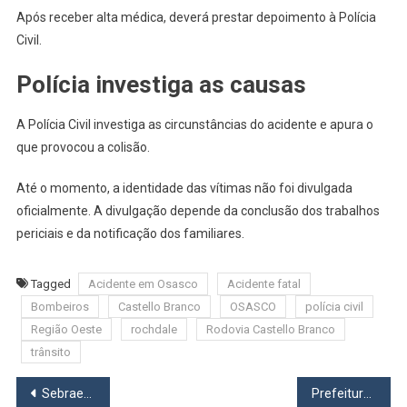
Após receber alta médica, deverá prestar depoimento à Polícia
Civil.
Polícia investiga as causas
A Polícia Civil investiga as circunstâncias do acidente e apura o
que provocou a colisão.
Até o momento, a identidade das vítimas não foi divulgada
oficialmente. A divulgação depende da conclusão dos trabalhos
periciais e da notificação dos familiares.
Tagged
Acidente em Osasco
Acidente fatal
Bombeiros
Castello Branco
OSASCO
polícia civil
Região Oeste
rochdale
Rodovia Castello Branco
trânsito
Navegação
Sebrae-SP abre vagas para oficina de Inteligência Artificial e curso de gestão financeira em Osasco
Prefeitura de Osasco apresenta projeto Clima em Conta para fortalecer adaptação às mudanças climáticas