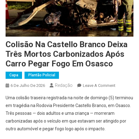
Colisão Na Castello Branco Deixa
Três Mortos Carbonizados Após
Carro Pegar Fogo Em Osasco
Capa
Plantão Policial
Redação
On
6 De Julho De 2026
Leave A Comment
Colisão
Uma colisão traseira registrada na noite de domingo (5) terminou
Na
em tragédia na Rodovia Presidente Castello Branco, em Osasco.
Castello
Três pessoas — dois adultos e uma criança — morreram
Branco
carbonizadas após o veículo em que estavam ser atingido por
Deixa
Três
outro automóvel e pegar fogo logo após o impacto.
Mortos