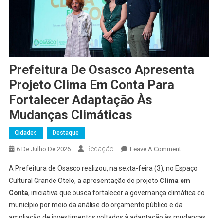
Prefeitura De Osasco Apresenta
Projeto Clima Em Conta Para
Fortalecer Adaptação Às
Mudanças Climáticas
Cidades
Destaque
Redação
On
6 De Julho De 2026
Leave A Comment
Prefeitura
A Prefeitura de Osasco realizou, na sexta-feira (3), no Espaço
De
Cultural Grande Otelo, a apresentação do projeto
Clima em
Osasco
Conta
, iniciativa que busca fortalecer a governança climática do
Apresenta
município por meio da análise do orçamento público e da
Projeto
Clima
ampliação de investimentos voltados à adaptação às mudanças