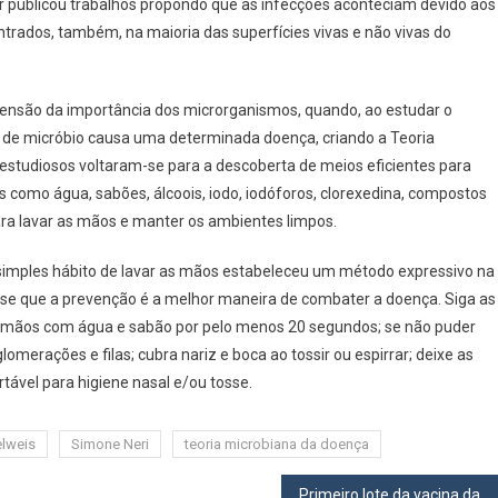
 publicou trabalhos propondo que as infecções aconteciam devido aos
Das
Mãos
rados, também, na maioria das superfícies vivas e não vivas do
nsão da importância dos microrganismos, quando, ao estudar o
co de micróbio causa uma determinada doença, criando a Teoria
estudiosos voltaram-se para a descoberta de meios eficientes para
 como água, sabões, álcoois, iodo, iodóforos, clorexedina, compostos
ara lavar as mãos e manter os ambientes limpos.
 simples hábito de lavar as mãos estabeleceu um método expressivo na
e que a prevenção é a melhor maneira de combater a doença. Siga as
as mãos com água e sabão por pelo menos 20 segundos; se não puder
glomerações e filas; cubra nariz e boca ao tossir ou espirrar; deixe as
rtável para higiene nasal e/ou tosse.
lweis
Simone Neri
teoria microbiana da doença
Primeiro lote da vacina da gripe em Santana de Parnaíba acabou