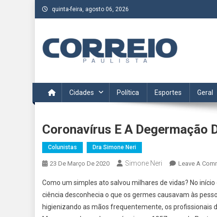
Skip
quinta-feira, agosto 06, 2026
to
content
Correio Paulista
Acompanhe as últimas notícias da região no Correio Paulis
Cidades
Política
Esportes
Geral
Coronavírus E A Degermação 
Colunistas
Dra Simone Neri
Simone Neri
23 De Março De 2020
Leave A Com
Como um simples ato salvou milhares de vidas? No início
ciência desconhecia o que os germes causavam às pesso
higienizando as mãos frequentemente, os profissionais 