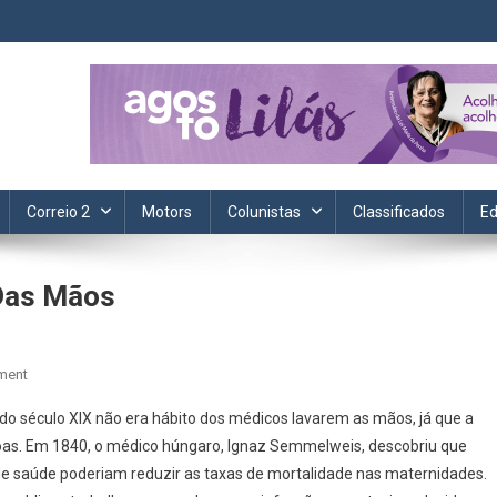
ta. Informação, política, saúde, economia, esportes e cotidiano.
Correio 2
Motors
Colunistas
Classificados
Ed
Das Mãos
On
ment
Coronavírus
 do século XIX não era hábito dos médicos lavarem as mãos, já que a
E
as. Em 1840, o médico húngaro, Ignaz Semmelweis, descobriu que
A
de saúde poderiam reduzir as taxas de mortalidade nas maternidades.
Degermação