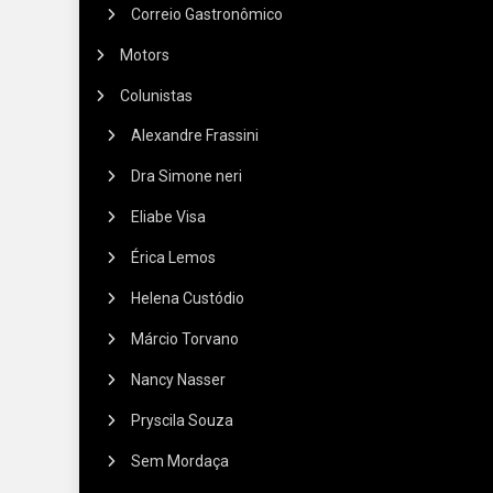
Correio Gastronômico
Motors
Colunistas
Alexandre Frassini
Dra Simone neri
Eliabe Visa
Érica Lemos
Helena Custódio
Márcio Torvano
Nancy Nasser
Pryscila Souza
Sem Mordaça