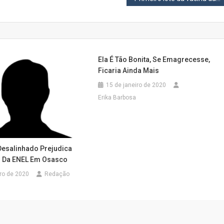
Ela É Tão Bonita, Se Emagrecesse,
Ficaria Ainda Mais
15 de janeiro de 2020
Erika Barbosa
Desalinhado Prejudica
 Da ENEL Em Osasco
ro de 2020
Redação