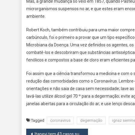
Mas, a grande mudança só veio em 1857, quando Pasteur
microrganismos suspensos no ar, e que estes eram encont
ambiente.
Robert Koch, também contribuiu para uma maior compree
carbúnculo, foi o primeiro a provar que um tipo específi
Microbiana da Doença. Uma vez definidos os agentes, os 
combatê-los e descobriram que substâncias antissépticas
fenólicos e compostos a base de cloro eram eficientes p
Foi assim que a ciência transformou a medicina e com o
redução das comorbidades como o Coronavírus. Lembre-s
orientações e não saia de casa sem necessidade; lave 
lavá-las utilize álcool gel 70 º para a degermação; evite a
janelas abertas para a circulação do ar; e use lenço desca
Tagged
coronavirus
degermação
ignaz semme
Navegação
Itapevi tem 43 casos suspeitos de Coronavírus e 3 óbitos