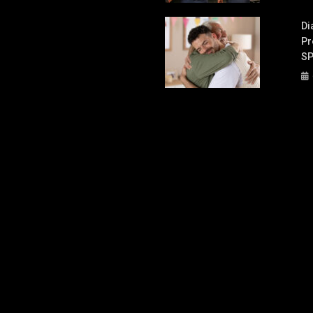
Di
Pr
S