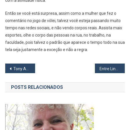
com a atividade física.
Então se você está surpresa, assim como a mulher que fez o
comentário no jogo de vôlei, talvez você esteja passando muito
tempo nas redes sociais, e não vendo corpos reais. Assista mais
esportes, olhe o corpo das pessoas na rua, no trabalho, na
faculdade, pois talvez o padrão que aparece o tempo todo na sua
tela seja justamente a exceção e não a regra.
Navegação
Tony Auad e os Bastidores da Tv: A fala de Lima Duarte
Entre Linhas e Ruas: Sobre o tamanho (e a quantidade) dos leões
de
POSTS RELACIONADOS
Post