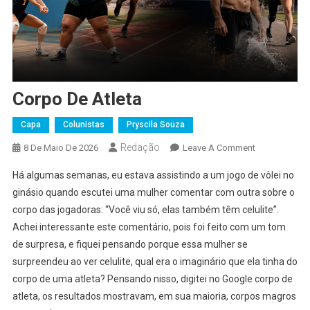
Corpo De Atleta
Capa
Colunistas
Pryscila Souza
Redação
On
8 De Maio De 2026
Leave A Comment
Corpo
Há algumas semanas, eu estava assistindo a um jogo de vôlei no
De
ginásio quando escutei uma mulher comentar com outra sobre o
Atleta
corpo das jogadoras: “Você viu só, elas também têm celulite”.
Achei interessante este comentário, pois foi feito com um tom
de surpresa, e fiquei pensando porque essa mulher se
surpreendeu ao ver celulite, qual era o imaginário que ela tinha do
corpo de uma atleta? Pensando nisso, digitei no Google corpo de
atleta, os resultados mostravam, em sua maioria, corpos magros