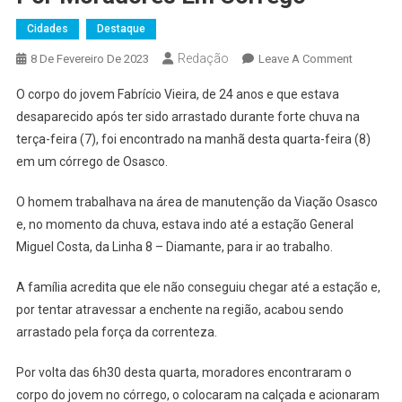
Cidades
Destaque
Redação
On
8 De Fevereiro De 2023
Leave A Comment
Corpo
O corpo do jovem Fabrício Vieira, de 24 anos e que estava
De
desaparecido após ter sido arrastado durante forte chuva na
Jovem
terça-feira (7), foi encontrado na manhã desta quarta-feira (8)
Levado
em um córrego de Osasco.
Pela
Chuva
O homem trabalhava na área de manutenção da Viação Osasco
Em
Osasco
e, no momento da chuva, estava indo até a estação General
É
Miguel Costa, da Linha 8 – Diamante, para ir ao trabalho.
Encontra
Por
A família acredita que ele não conseguiu chegar até a estação e,
Morador
por tentar atravessar a enchente na região, acabou sendo
Em
arrastado pela força da correnteza.
Córrego
Por volta das 6h30 desta quarta, moradores encontraram o
corpo do jovem no córrego, o colocaram na calçada e acionaram