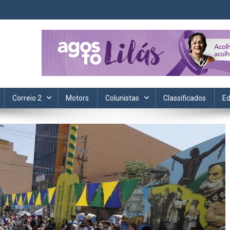
ta. Informação, política, saúde, economia, esportes e cotidiano.
Correio 2
Motors
Colunistas
Classificados
Ed