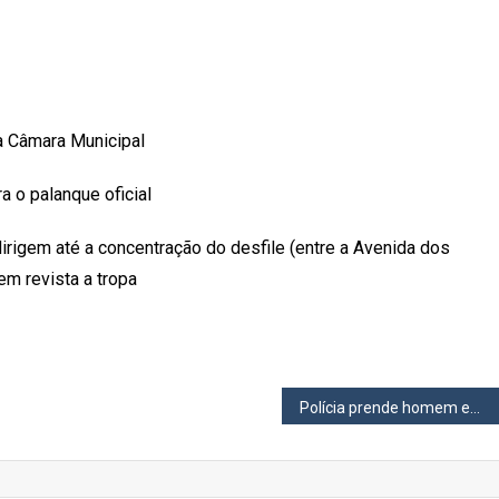
à Câmara Municipal
 o palanque oficial
 dirigem até a concentração do desfile (entre a Avenida dos
em revista a tropa
Polícia prende homem em Osasco que comprou carro por R$ 700 e o utilizaria para roubos