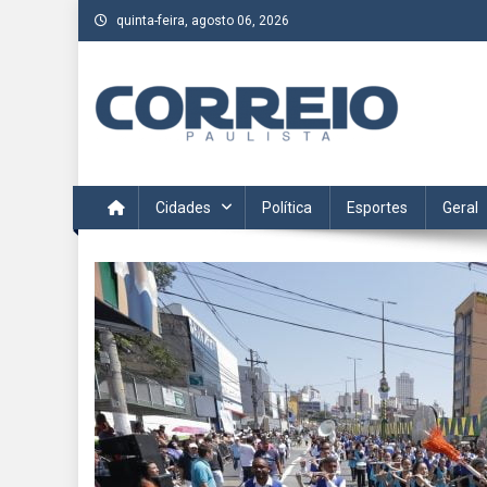
Skip
quinta-feira, agosto 06, 2026
to
content
Correio Paulista
Acompanhe as últimas notícias da região no Correio Paulis
Cidades
Política
Esportes
Geral