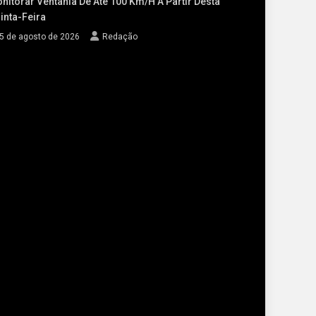
nitorar Ventania De Até 100 Km/h A Partir Desta
inta-Feira
5 de agosto de 2026
Redação