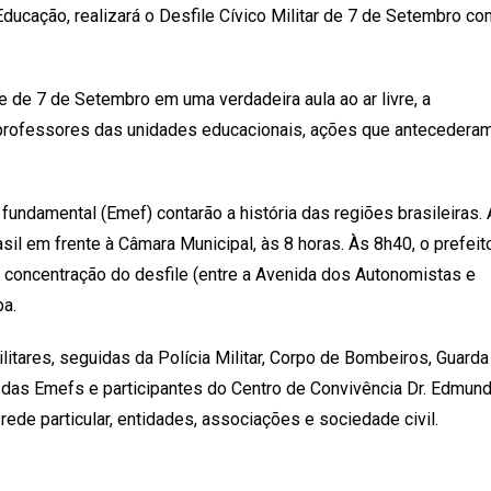
Educação, realizará o Desfile Cívico Militar de 7 de Setembro co
De
7
De
Setembro
le de 7 de Setembro em uma verdadeira aula ao ar livre, a
Deve
 professores das unidades educacionais, ações que antecedera
Reunir
15
Mil
undamental (Emef) contarão a história das regiões brasileiras. 
Estudantes
l em frente à Câmara Municipal, às 8 horas. Às 8h40, o prefeit
Em
a concentração do desfile (entre a Avenida dos Autonomistas e
Osasco
pa.
ilitares, seguidas da Polícia Militar, Corpo de Bombeiros, Guarda
os das Emefs e participantes do Centro de Convivência Dr. Edmun
ede particular, entidades, associações e sociedade civil.