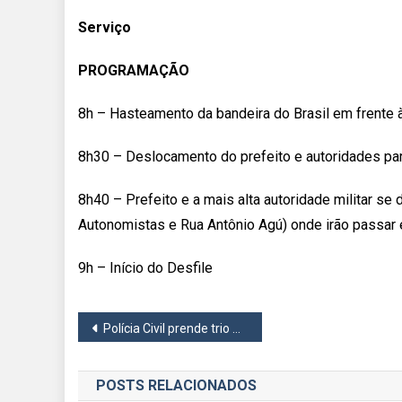
Serviço
PROGRAMAÇÃO
8h – Hasteamento da bandeira do Brasil em frente 
8h30 – Deslocamento do prefeito e autoridades para
8h40 – Prefeito e a mais alta autoridade militar se
Autonomistas e Rua Antônio Agú) onde irão passar 
9h – Início do Desfile
Navegação
Polícia Civil prende trio que desmontava caminhões roubados em Cotia
de
POSTS RELACIONADOS
Post