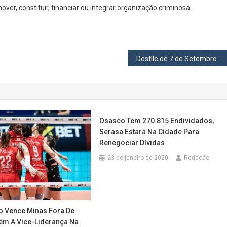
ver, constituir, financiar ou integrar organização criminosa.
Desfile de 7 de Setembro deve reunir 15 mil estudantes em Osasco
Osasco Tem 270.815 Endividados,
Serasa Estará Na Cidade Para
Renegociar Dívidas
23 de janeiro de 2020
Redação
o Vence Minas Fora De
ém A Vice-Liderança Na