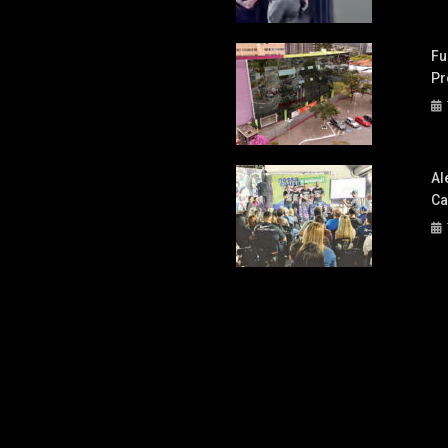
Fu
Pr
Al
Ca