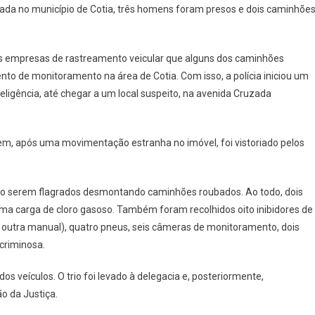
da no município de Cotia, três homens foram presos e dois caminhões
Prende
Trio
Que
às empresas de rastreamento veicular que alguns dos caminhões
Desmontava
nto de monitoramento na área de Cotia. Com isso, a polícia iniciou um
Caminhões
Roubados
eligência, até chegar a um local suspeito, na avenida Cruzada
Em
Cotia
tem, após uma movimentação estranha no imóvel, foi vistoriado pelos
s ao serem flagrados desmontando caminhões roubados. Ao todo, dois
a carga de cloro gasoso. Também foram recolhidos oito inibidores de
 e outra manual), quatro pneus, seis câmeras de monitoramento, dois
 criminosa.
s veículos. O trio foi levado à delegacia e, posteriormente,
o da Justiça.