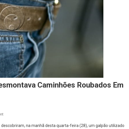
e Desmontava Caminhões Roubados Em
On
nt
Polícia
s descobriram, na manhã desta quarta-feira (28), um galpão utilizado
Civil