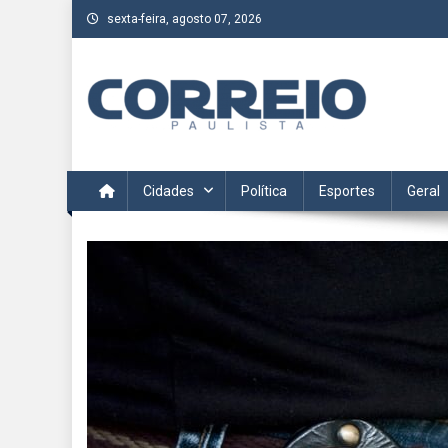
Skip
sexta-feira, agosto 07, 2026
to
content
Correio Paulista
Acompanhe as últimas notícias da região no Correio Paulis
Cidades
Política
Esportes
Geral