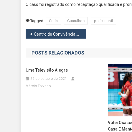
O caso foi registrado como receptação qualificada e promo
Tagged
Cotia
Guarulhos
polícia civil
Navegação
Centro de Convivência da Vila Yara será reformado a partir de setembro
de
POSTS RELACIONADOS
Post
Uma Televisão Alegre
26 de outubro de 2021
Márcio Torvano
Vôlei Osasc
Casa E Mant