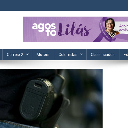
ta. Informação, política, saúde, economia, esportes e cotidiano.
Correio 2
Motors
Colunistas
Classificados
Ed