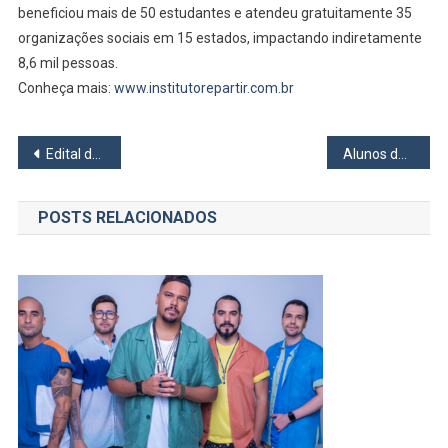
beneficiou mais de 50 estudantes e atendeu gratuitamente 35
organizações sociais em 15 estados, impactando indiretamente
8,6 mil pessoas.
Conheça mais:
www.institutorepartir.com.br
Navegação
Edital de Convocação – Associação DOAR
Alunos da rede municipal de Osasco voltam às aulas nesta quinta-feira (6)
de
POSTS RELACIONADOS
Post