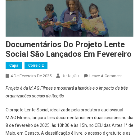
Documentários Do Projeto Lente
Social São Lançados Em Fevereiro
Capa
Correio 2
Redação
On
4 De Fevereiro De 2025
Leave A Comment
Document
Projeto é da M.AG Filmes e mostrará a história e o impacto de três
Do
organizações sociais da Região
Projeto
Lente
O projeto Lente Social, idealizado pela produtora audiovisual
Social
M.AG Filmes, lançará três documentários em duas sessões no dia
São
8 de fevereiro de 2025, às 10h30 e às 15h, no CEU das Artes 1° de
Lançado
Em
Maio, em Osasco. A classificação é livre, o acesso é gratuito e as