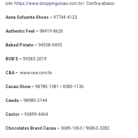
site:
https://www.shoppinguniao.com.br/
. Confira abaixo:
Anna Sufuente Shoes –
97744-4123
Authentic Feet –
98419-8626
Baked Potato –
94558-0493
BOB’S –
99283-2019
C&A –
www.cea.com.br
Cacau Show –
98780-1381 / 4380-1136
Caedu –
98980-5144
Castor –
95899-4464
Chocolates Brasil Cacau –
3689-1063 / 96863-3282