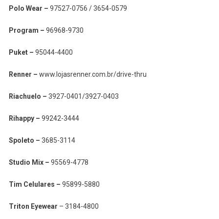
Polo Wear –
97527-0756 / 3654-0579
Program –
96968-9730
Puket –
95044-4400
Renner –
www.lojasrenner.com.br/drive-thru
Riachuelo –
3927-0401/3927-0403
Rihappy –
99242-3444
Spoleto –
3685-3114
Studio Mix –
95569-4778
Tim Celulares –
95899-5880
Triton Eyewear
– 3184-4800