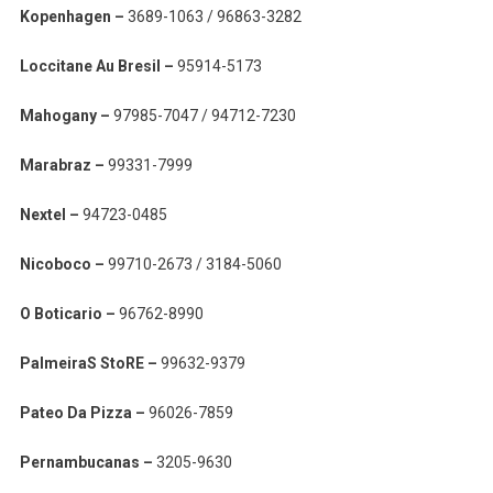
Kopenhagen –
3689-1063 / 96863-3282
Loccitane Au Bresil –
95914-5173
Mahogany –
97985-7047 / 94712-7230
Marabraz –
99331-7999
Nextel –
94723-0485
Nicoboco –
99710-2673 / 3184-5060
O Boticario –
96762-8990
PalmeiraS StoRE –
99632-9379
Pateo Da Pizza –
96026-7859
Pernambucanas –
3205-9630