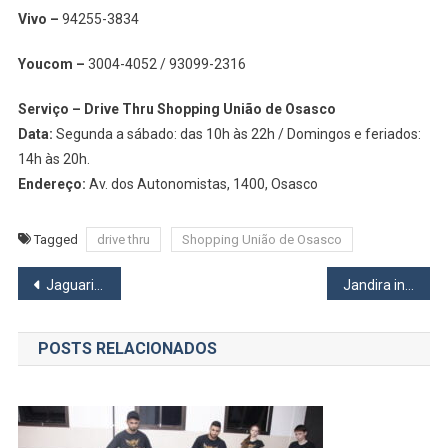
Vivo –
94255-3834
Youcom –
3004-4052 / 93099-2316
Serviço – Drive Thru Shopping União de Osasco
Data:
Segunda a sábado: das 10h às 22h / Domingos e feriados:
14h às 20h.
Endereço:
Av. dos Autonomistas, 1400, Osasco
Tagged
drive thru
Shopping União de Osasco
Navegação
Jaguaribe vai ganhar escola municipal para 168 crianças
Jandira inicia entrega dos itens da merenda nesta quinta-feira, 25
de
POSTS RELACIONADOS
Post