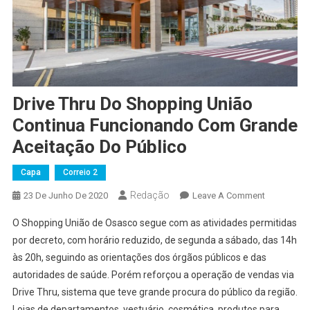
Drive Thru Do Shopping União
Continua Funcionando Com Grande
Aceitação Do Público
Capa
Correio 2
Redação
On
23 De Junho De 2020
Leave A Comment
Drive
O Shopping União de Osasco segue com as atividades permitidas
Thru
por decreto, com horário reduzido, de segunda a sábado, das 14h
Do
às 20h, seguindo as orientações dos órgãos públicos e das
Shopping
autoridades de saúde. Porém reforçou a operação de vendas via
União
Continua
Drive Thru, sistema que teve grande procura do público da região.
Funcionan
Lojas de departamentos, vestuário, cosmética, produtos para