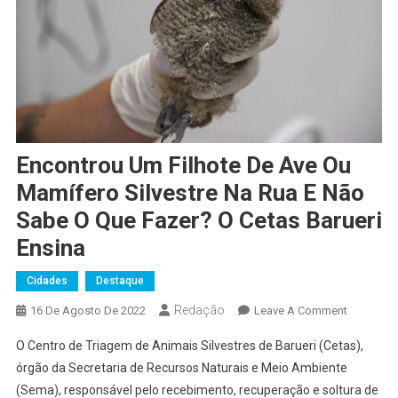
Encontrou Um Filhote De Ave Ou
Mamífero Silvestre Na Rua E Não
Sabe O Que Fazer? O Cetas Barueri
Ensina
Cidades
Destaque
Redação
On
16 De Agosto De 2022
Leave A Comment
Encontro
O Centro de Triagem de Animais Silvestres de Barueri (Cetas),
Um
órgão da Secretaria de Recursos Naturais e Meio Ambiente
Filhote
(Sema), responsável pelo recebimento, recuperação e soltura de
De