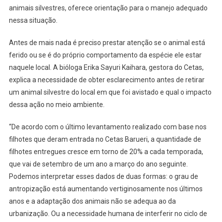
animais silvestres, oferece orientação para o manejo adequado
Ave
Ou
nessa situação.
Mamífero
Silvestre
Antes de mais nada é preciso prestar atenção se o animal está
Na
ferido ou se é do próprio comportamento da espécie ele estar
Rua
naquele local. A bióloga Erika Sayuri Kaihara, gestora do Cetas,
E
explica a necessidade de obter esclarecimento antes de retirar
Não
um animal silvestre do local em que foi avistado e qual o impacto
Sabe
dessa ação no meio ambiente.
O
Que
“De acordo com o último levantamento realizado com base nos
Fazer?
filhotes que deram entrada no Cetas Barueri, a quantidade de
O
filhotes entregues cresce em torno de 20% a cada temporada,
Cetas
que vai de setembro de um ano a março do ano seguinte.
Barueri
Podemos interpretar esses dados de duas formas: o grau de
Ensina
antropização está aumentando vertiginosamente nos últimos
anos e a adaptação dos animais não se adequa ao da
urbanização. Ou a necessidade humana de interferir no ciclo de