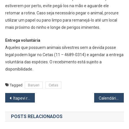
estiverem por perto, evite pegá-los na mão e aguarde ele
retomar a rotina. Caso seja necessário pegar o animal, procure
utilizar um papel ou pano limpo para remanejá-lo até um local
mais próximo do ninho e longe de perigos iminentes.
Entrega voluntária
Aqueles que possuem animais silvestres sem a devida posse
legal podem ligar no Cetas (11 – 4689-0314) e agendar a entrega
voluntária das espécies. O recebimento está sujeito a
disponibilidade.
Tagged
Barueri
Cetas
Navegação
Itapevi realizou 1925 atendimentos do programa Guardiã Maria da Penha entre março e julho deste ano
Calendário de vacinação contra varíola dos macacos deve sair nesta semana
de
POSTS RELACIONADOS
Post