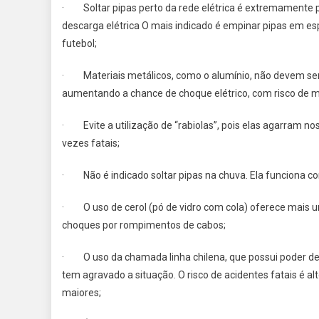
· Soltar pipas perto da rede elétrica é extremamente per
descarga elétrica O mais indicado é empinar pipas em e
futebol;
· Materiais metálicos, como o alumínio, não devem ser 
aumentando a chance de choque elétrico, com risco de m
· Evite a utilização de “rabiolas”, pois elas agarram no
vezes fatais;
· Não é indicado soltar pipas na chuva. Ela funciona co
· O uso de cerol (pó de vidro com cola) oferece mais um r
choques por rompimentos de cabos;
· O uso da chamada linha chilena, que possui poder de 
tem agravado a situação. O risco de acidentes fatais é a
maiores;