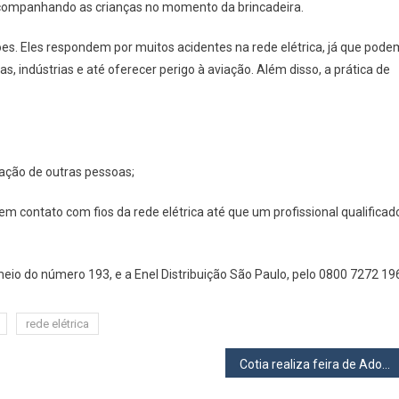
companhando as crianças no momento da brincadeira.
ões. Eles respondem por muitos acidentes na rede elétrica, já que pode
as, indústrias e até oferecer perigo à aviação. Além disso, a prática de
ação de outras pessoas;
 contato com fios da rede elétrica até que um profissional qualificad
o do número 193, e a Enel Distribuição São Paulo, pelo 0800 7272 19
rede elétrica
Cotia realiza feira de Adoção de Animais no sábado, 18