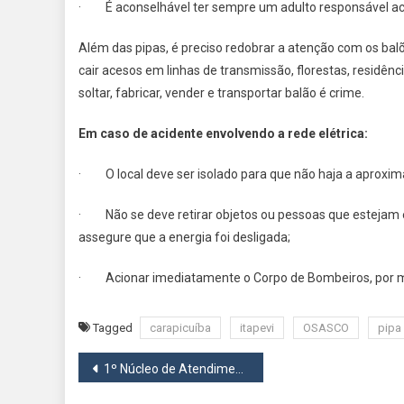
· É aconselhável ter sempre um adulto responsável a
Além das pipas, é preciso redobrar a atenção com os bal
cair acesos em linhas de transmissão, florestas, residênci
soltar, fabricar, vender e transportar balão é crime.
Em caso de acidente envolvendo a rede elétrica:
· O local deve ser isolado para que não haja a aproxim
· Não se deve retirar objetos ou pessoas que estejam em
assegure que a energia foi desligada;
· Acionar imediatamente o Corpo de Bombeiros, por mei
Tagged
carapicuíba
itapevi
OSASCO
pipa
Navegação
1º Núcleo de Atendimento às Pessoas Trans e Travestis da região já está funcionando