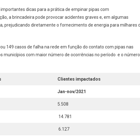
Ocorrências
 importantes dicas para a prática de empinar pipas com
De
ão, a brincadeira pode provocar acidentes graves e, em algumas
Pipas
rica, prejudicando diretamente o fornecimento de energia para milhares 
Na
Rede
Elétrica
ou 149 casos de falha na rede em função do contato com pipas nas
Em
Osasco,
o os municípios com maior número de ocorrências no período e o número
Itapevi
E
Carapicuíba
s
Clientes impactados
Jan-nov/2021
5.508
14.781
6.127