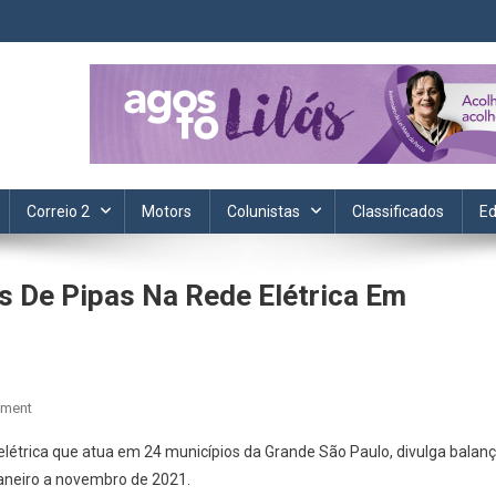
ta. Informação, política, saúde, economia, esportes e cotidiano.
Correio 2
Motors
Colunistas
Classificados
Ed
s De Pipas Na Rede Elétrica Em
On
mment
Enel
 elétrica que atua em 24 municípios da Grande São Paulo, divulga balan
Registrou
janeiro a novembro de 2021.
149