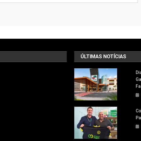
ÚLTIMAS NOTÍCIAS
Di
Ga
Fa
Co
Pa