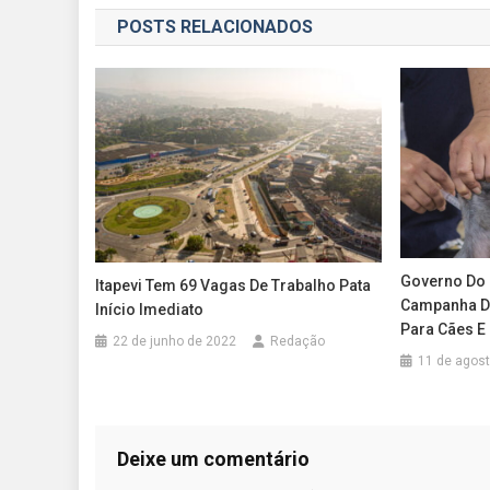
de
POSTS RELACIONADOS
Post
Governo Do
Itapevi Tem 69 Vagas De Trabalho Pata
Campanha De
Início Imediato
Para Cães E
22 de junho de 2022
Redação
11 de agos
Deixe um comentário