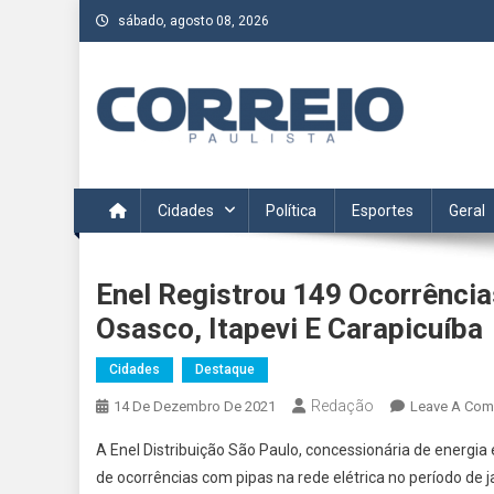
Skip
sábado, agosto 08, 2026
to
content
Correio Paulista
Acompanhe as últimas notícias da região no Correio Paulis
Cidades
Política
Esportes
Geral
Enel Registrou 149 Ocorrência
Osasco, Itapevi E Carapicuíba
Cidades
Destaque
Redação
14 De Dezembro De 2021
Leave A Co
A Enel Distribuição São Paulo, concessionária de energia
de ocorrências com pipas na rede elétrica no período de 