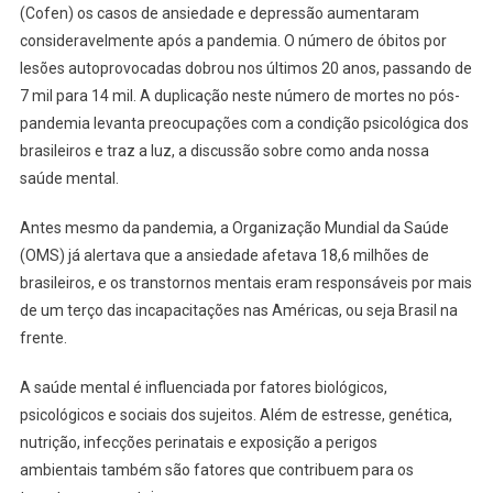
Autismo
(Cofen) os casos de ansiedade e depressão aumentaram
TDAH
consideravelmente após a pandemia. O número de óbitos por
E
lesões autoprovocadas dobrou nos últimos 20 anos, passando de
TOD
7 mil para 14 mil. A duplicação neste número de mortes no pós-
No
pandemia levanta preocupações com a condição psicológica dos
Brasil
brasileiros e traz a luz, a discussão sobre como anda nossa
Pós-
saúde mental.
Pandemi
Antes mesmo da pandemia, a Organização Mundial da Saúde
(OMS) já alertava que a ansiedade afetava 18,6 milhões de
brasileiros, e os transtornos mentais eram responsáveis por mais
de um terço das incapacitações nas Américas, ou seja Brasil na
frente.
A saúde mental é influenciada por fatores biológicos,
psicológicos e sociais dos sujeitos. Além de estresse, genética,
nutrição, infecções perinatais e exposição a perigos
ambientais também são fatores que contribuem para os