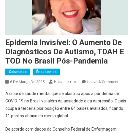
Epidemia Invisível: O Aumento De
Diagnósticos De Autismo, TDAH E
TOD No Brasil Pós-Pandemia
Colunistas
Érica Lemos
Erica Lemos
On
6 De Março De 2025
Leave A Comment
Epidemi
A crise de saúde mental que se alastrou após a pandemia de
Invisível:
COVID-19 no Brasil vai além da ansiedade e da depressão. O país
O
ocupa a terceira pior posição entre 64 países avaliados, ficando
Aument
11 pontos abaixo da média global.
De
Diagnós
De acordo com dados do Conselho Federal de Enfermagem
De