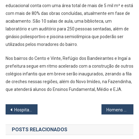
educacional conta com uma área total de mais de 5 mil m² e está
Terá
Ginásio
com mais de 80% das obras concluídas, atualmente em fase de
Poliesportivo
acabamento. São 10 salas de aula, uma biblioteca, um
E
laboratório e um auditório para 250 pessoas sentadas, além de
Piscina
ginásio poliesportivo e piscina semiolímpica que poderão ser
Semiolímpica
utilizados pelos moradores do bairro.
Nos bairros do Cento e Vinte, Refúgio dos Bandeirantes e Ingaí a
prefeitura segue em ritmo acelerado com a construção de outros
colégios infantis que em breve serão inaugurados, zerando a fila
de creches nessas regiões, além do Novo Imídeo, na Fazendinha,
que atenderá alunos do Ensinos Fundamental, Médio e EJA.
Navegação
Hospital Regional de Osasco ficou sem energia elétrica nesta terça, 30
Homens se passam por coletores de lixo para aplicarem golpe em Itapevi
de
POSTS RELACIONADOS
Post