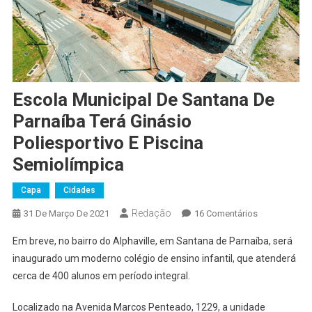
Escola Municipal De Santana De
Parnaíba Terá Ginásio
Poliesportivo E Piscina
Semiolímpica
Capa
Cidades
Redação
Em
31 De Março De 2021
16 Comentários
Escola
Em breve, no bairro do Alphaville, em Santana de Parnaíba, será
Municipal
inaugurado um moderno colégio de ensino infantil, que atenderá
De
cerca de 400 alunos em período integral.
Santana
De
Localizado na Avenida Marcos Penteado, 1229, a unidade
Parnaíba