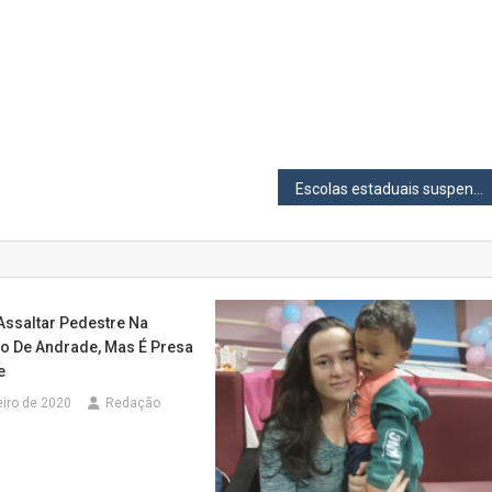
Escolas estaduais suspendem atividades e particulares podem funcionar com 35% da capacidade
Assaltar Pedestre Na
o De Andrade, Mas É Presa
e
eiro de 2020
Redação