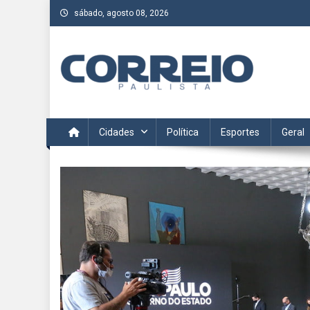
Skip
sábado, agosto 08, 2026
to
content
Correio Paulista
Acompanhe as últimas notícias da região no Correio Paulis
Cidades
Política
Esportes
Geral