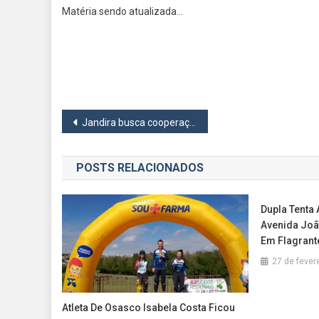
Matéria sendo atualizada…
Navegação
Jandira busca cooperação com outros municípios para resolver déficit de vagas para Covid-19
de
POSTS RELACIONADOS
Post
Dupla Tenta 
Avenida Joã
Em Flagrant
27 de fever
Atleta De Osasco Isabela Costa Ficou