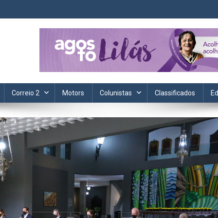
ta. Informação, política, saúde, economia, esportes e cotidiano.
Correio 2
Motors
Colunistas
Classificados
Ed