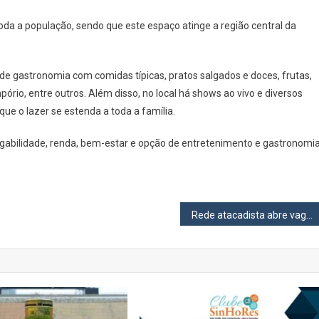
Muda
 toda a população, sendo que este espaço atinge a região central da
De
Local
E
de gastronomia com comidas típicas, pratos salgados e doces, frutas,
De
ório, entre outros. Além disso, no local há shows ao vivo e diversos
Dia
que o lazer se estenda a toda a família.
egabilidade, renda, bem-estar e opção de entretenimento e gastronomia
Rede atacadista abre vagas em diversos cargos para PCD para Cotia