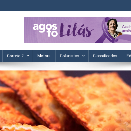
ta. Informação, política, saúde, economia, esportes e cotidiano.
Correio 2
Motors
Colunistas
Classificados
Ed