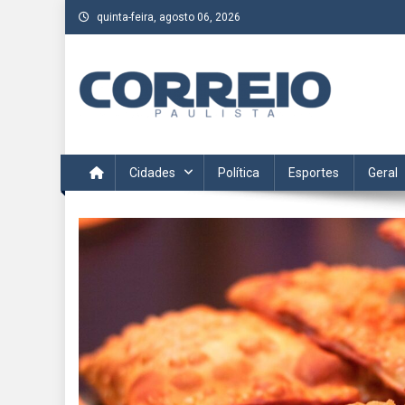
Skip
quinta-feira, agosto 06, 2026
to
content
Correio Paulista
Acompanhe as últimas notícias da região no Correio Paulis
Cidades
Política
Esportes
Geral