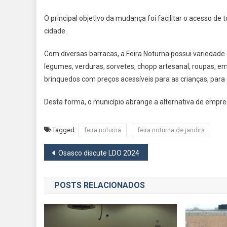
O principal objetivo da mudança foi facilitar o acesso de
cidade.
Com diversas barracas, a Feira Noturna possui variedade 
legumes, verduras, sorvetes, chopp artesanal, roupas, emp
brinquedos com preços acessíveis para as crianças, para 
Desta forma, o município abrange a alternativa de empr
Tagged
feira noturna
feira noturna de jandira
Navegação
Osasco discute LDO 2024
de
POSTS RELACIONADOS
Post