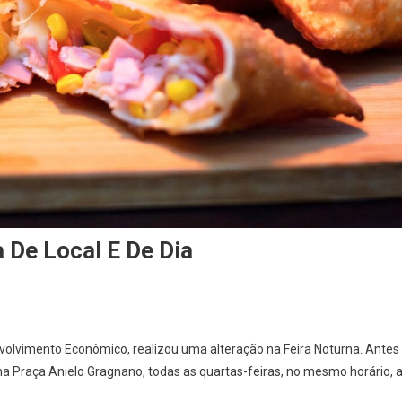
 De Local E De Dia
On
Feira
nvolvimento Econômico, realizou uma alteração na Feira Noturna. Antes
Noturna
 na Praça Anielo Gragnano, todas as quartas-feiras, no mesmo horário, 
De
Jandira