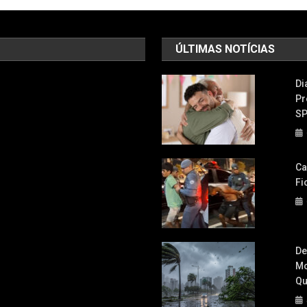
ÚLTIMAS NOTÍCIAS
Di
Pr
S
Ca
Fi
De
Mo
Qu