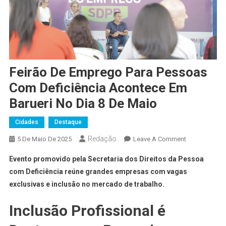
Feirão De Emprego Para Pessoas
Com Deficiência Acontece Em
Barueri No Dia 8 De Maio
Cidades
Destaque
Redação
On
5 De Maio De 2025
Leave A Comment
Feirão
Evento promovido pela Secretaria dos Direitos da Pessoa
De
com Deficiência reúne grandes empresas com vagas
Emprego
exclusivas e inclusão no mercado de trabalho.
Para
Pessoas
Inclusão Profissional é
Com
Deficiência