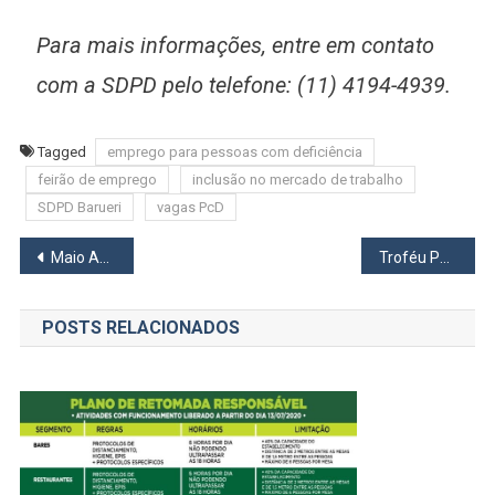
Para mais informações, entre em contato
com a SDPD pelo telefone: (11) 4194-4939.
Tagged
emprego para pessoas com deficiência
feirão de emprego
inclusão no mercado de trabalho
SDPD Barueri
vagas PcD
Navegação
Maio Amarelo 2025 em Barueri: Programação Especial Promove Conscientização no Trânsito
Troféu Para Minha Televisão
de
POSTS RELACIONADOS
Post