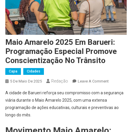
Maio Amarelo 2025 Em Barueri:
Programação Especial Promove
Conscientização No Trânsito
Capa
Cidades
Redação
On
5 De Maio De 2025
Leave A Comment
Maio
A cidade de Barueri reforça seu compromisso com a segurança
Amarelo
viária durante o Maio Amarelo 2025, com uma extensa
2025
programação de ações educativas, culturais e preventivas ao
Em
longo do mês.
Barueri:
Programação
Movimento Maio Amarelo:
Especial