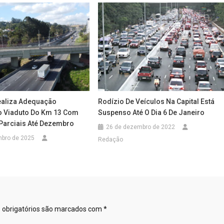
ealiza Adequação
Rodízio De Veículos Na Capital Está
No Viaduto Do Km 13 Com
Suspenso Até O Dia 6 De Janeiro
 Parciais Até Dezembro
26 de dezembro de 2022
mbro de 2025
Redação
obrigatórios são marcados com
*