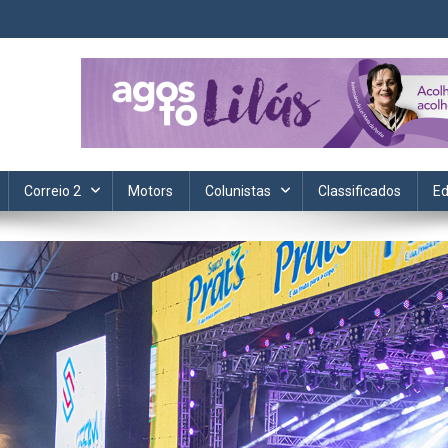
ta. Informação, política, saúde, economia, esportes e cotidiano.
Correio 2
Motors
Colunistas
Classificados
Ed