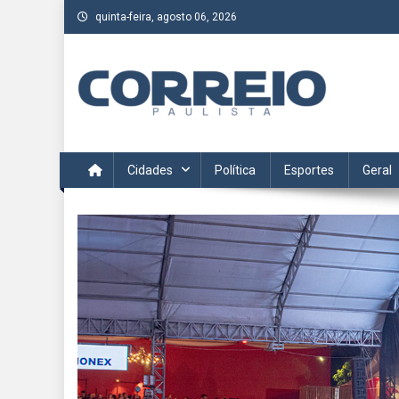
Skip
quinta-feira, agosto 06, 2026
to
content
Correio Paulista
Acompanhe as últimas notícias da região no Correio Paulis
Cidades
Política
Esportes
Geral