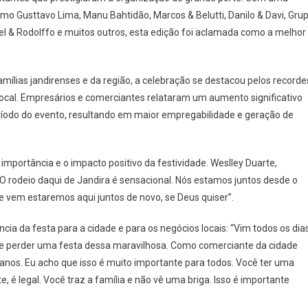
Peão
o Gusttavo Lima, Manu Bahtidão, Marcos & Belutti, Danilo & Davi, Gru
De
rael & Rodolffo e muitos outros, esta edição foi aclamada como a melhor
Jandira
Reúne
Grande
Público
mílias jandirenses e da região, a celebração se destacou pelos recorde
E
local. Empresários e comerciantes relataram um aumento significativo
Tem
odo do evento, resultando em maior empregabilidade e geração de
Impacto
Positivo
Para
mportância e o impacto positivo da festividade. Weslley Duarte,
Cidade
“O rodeio daqui de Jandira é sensacional. Nós estamos juntos desde o
 vem estaremos aqui juntos de novo, se Deus quiser”.
cia da festa para a cidade e para os negócios locais: “Vim todos os dia
ode perder uma festa dessa maravilhosa. Como comerciante da cidade
 anos. Eu acho que isso é muito importante para todos. Você ter uma
 é legal. Você traz a família e não vê uma briga. Isso é importante