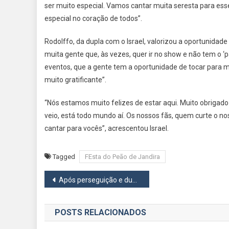
ser muito especial. Vamos cantar muita seresta para esse
especial no coração de todos”.
Rodolffo, da dupla com o Israel, valorizou a oportunidade
muita gente que, às vezes, quer ir no show e não tem o ‘pa
eventos, que a gente tem a oportunidade de tocar para 
muito gratificante”.
“Nós estamos muito felizes de estar aqui. Muito obriga
veio, está todo mundo aí. Os nossos fãs, quem curte o nos
cantar para vocês”, acrescentou Israel.
Tagged
FEsta do Peão de Jandira
Navegação
Após perseguição e duas vítimas, PM apreende quase uma tonelada de maconha em Itapevi
de
POSTS RELACIONADOS
Post