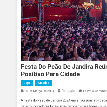
Festa Do Peão De Jandira Reú
Positivo Para Cidade
Capa
Cidades
Redação
20 De Março De 2024
Leave A Commen
A Festa do Peão de Jandira 2024 encerrou suas ativid
para os moradores locais, mas também para todos os vis