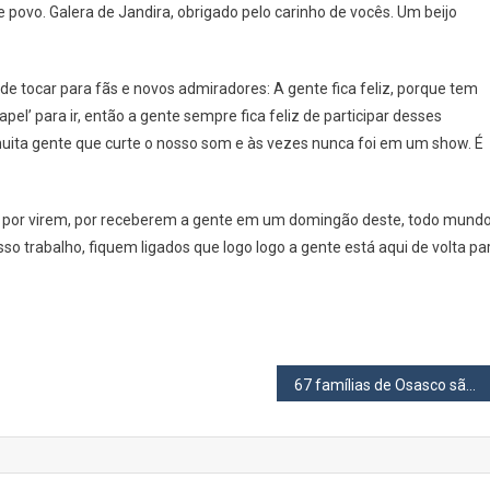
 povo. Galera de Jandira, obrigado pelo carinho de vocês. Um beijo
 de tocar para fãs e novos admiradores: A gente fica feliz, porque tem
pel’ para ir, então a gente sempre fica feliz de participar desses
muita gente que curte o nosso som e às vezes nunca foi em um show. É
do por virem, por receberem a gente em um domingão deste, todo mund
so trabalho, fiquem ligados que logo logo a gente está aqui de volta pa
67 famílias de Osasco são beneficiadas por Carta de Crédito Imobiliário do Casa Paulista