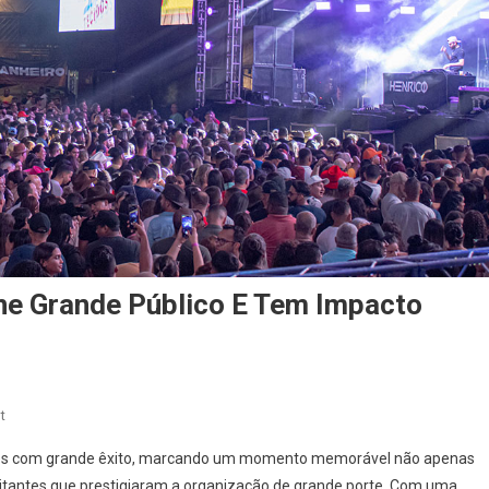
ne Grande Público E Tem Impacto
On
t
Festa
ades com grande êxito, marcando um momento memorável não apenas
Do
itantes que prestigiaram a organização de grande porte. Com uma