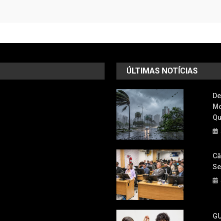
ÚLTIMAS NOTÍCIAS
De
Mo
Qu
Câ
Se
GU