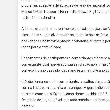
programação repleta de atrações de renome nacional, com
Menos é Mais, Nadson, o Ferinha, Rafinha, o Big Love, Is
da história de Jandira.
Além de oferecer entretenimento de qualidade para as fa
alcançados no que diz respeito ao estímulo ao comércio 
nas vendas e na movimentação econômica durante o perí
renda para a comunidade.
Depoimentos de participantes e comerciantes refletem a i
comerciante local, expressou sua satisfação ao afirmar: 
começo, no ano passado. Cada ano está melhor e ano que
Cláudio Damares, outro comerciante, ressaltou a importân
curtir a festa com a família e os amigos. A gente não p
tem que estar junto. Eu sou comerciante da cidade há 21
festa boa dessa, saudável, que todo mundo curte bastante,
demais”.