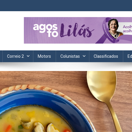
ta. Informação, política, saúde, economia, esportes e cotidiano.
Correio 2
Motors
Colunistas
Classificados
Ed