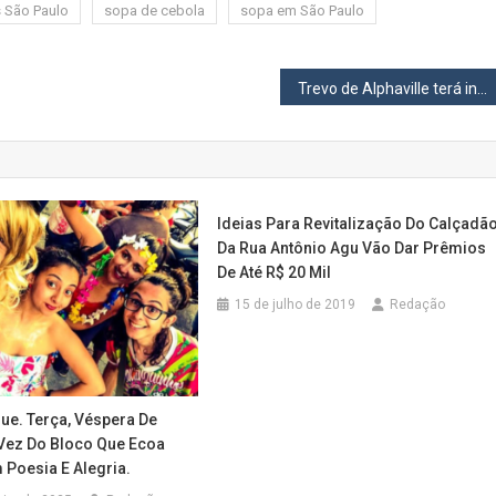
s São Paulo
sopa de cebola
sopa em São Paulo
Trevo de Alphaville terá interdições noturnas para obras nesta quinta (28) e sexta-feira (29)
Ideias Para Revitalização Do Calçadã
Da Rua Antônio Agu Vão Dar Prêmios
De Até R$ 20 Mil
15 de julho de 2019
Redação
ue. Terça, Véspera De
 Vez Do Bloco Que Ecoa
Poesia E Alegria.