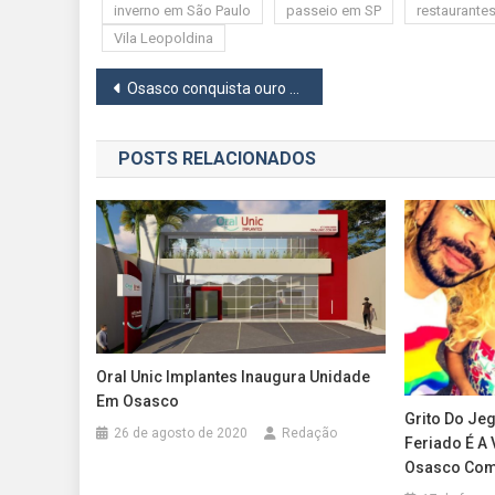
inverno em São Paulo
passeio em SP
restaurante
Vila Leopoldina
Navegação
Osasco conquista ouro e prata no Campeonato Paulista de Karatê
de
POSTS RELACIONADOS
Post
Oral Unic Implantes Inaugura Unidade
Em Osasco
Grito Do Jeg
26 de agosto de 2020
Redação
Feriado É A
Osasco Com 