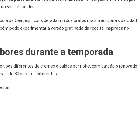
Sopas
na Vila Leopoldina.
Ceagesp
É
ola da Ceagesp, considerada um dos pratos mais tradicionais da cida
Opção
bém pode experimentar a versão gratinada da receita, inspirada no
Perfeita
Para
Aproveitar
sabores durante a temporada
O
Frio
Em
to tipos diferentes de cremes e caldos por noite, com cardápio renovad
São
ais de 80 sabores diferentes.
Paulo
entar: