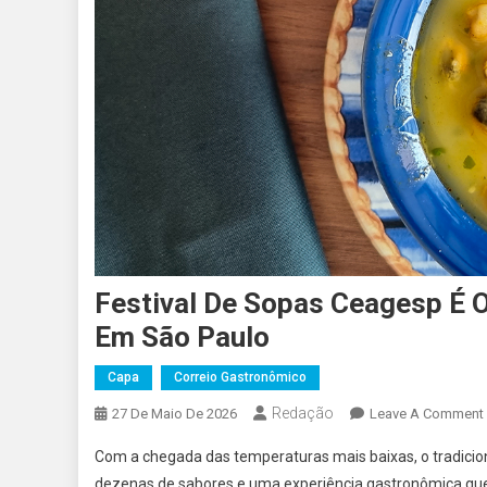
Festival De Sopas Ceagesp É O
Em São Paulo
Capa
Correio Gastronômico
Redação
27 De Maio De 2026
Leave A Comment
Com a chegada das temperaturas mais baixas, o tradicion
dezenas de sabores e uma experiência gastronômica que j