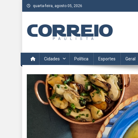
Skip
quarta-feira, agosto 05, 2026
to
content
Correio Paulista
Acompanhe as últimas notícias da região no Correio Paulis
Cidades
Política
Esportes
Geral