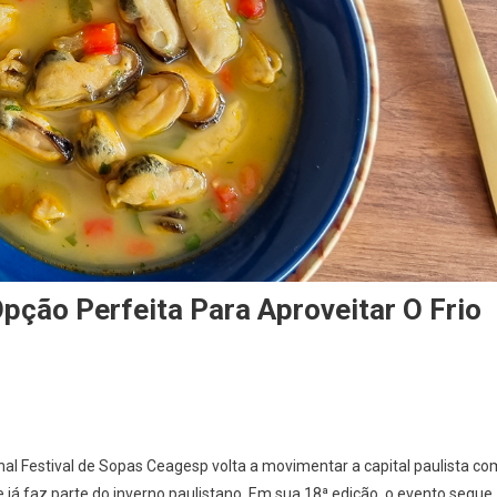
pção Perfeita Para Aproveitar O Frio
On
Festival
al Festival de Sopas Ceagesp volta a movimentar a capital paulista co
De
á faz parte do inverno paulistano. Em sua 18ª edição, o evento segue