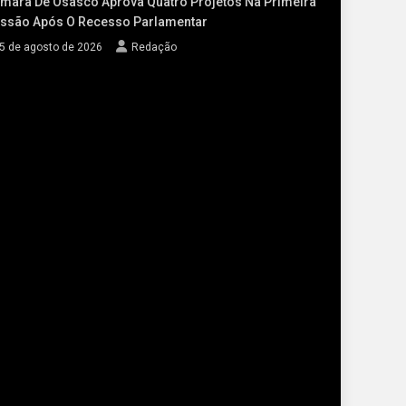
mara De Osasco Aprova Quatro Projetos Na Primeira
ssão Após O Recesso Parlamentar
5 de agosto de 2026
Redação