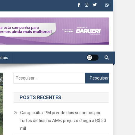
itais
Pesquisar
por:
POSTS RECENTES
Carapicuíba: PM prende dois suspeitos por
furtos de fios no AME; prejuízo chega a R$ 50
mil