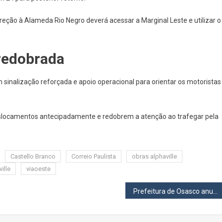
reção à Alameda Rio Negro deverá acessar a Marginal Leste e utilizar o
 redobrada
 sinalização reforçada e apoio operacional para orientar os motoristas
locamentos antecipadamente e redobrem a atenção ao trafegar pela
Castello Branco
Correio Paulista
obras alphaville
ille
viaoeste
Prefeitura de Osasco anuncia programação da Semana Nacional do Meio Ambiente 2026