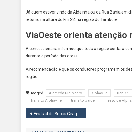
Já quem estiver vindo da Aldeinha ou da Rua Bahia em di
retorno na altura do km 22, na região do Tamboré.
ViaOeste orienta atenção
A concessionária informou que toda a região contará com
durante o período das obras.
A recomendação é que os condutores programem os des
região.
Tagged
Alameda Rio Negro
alphaville
Barueri
Trânsito Alphaville
trânsito barueri
Trevo de Alphav
Navegação
Festival de Sopas Ceagesp é opção perfeita para aproveitar o frio em São Paulo
de