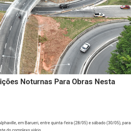
rdições Noturnas Para Obras Nesta
On
Trevo
phaville, em Barueri, entre quinta-feira (28/05) e sábado (30/05), para
De
te do complexo viário.