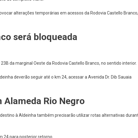
Alphaville
Terá
rovocar alterações temporárias em acessos da Rodovia Castello Branco
Interdições
Noturnas
Para
nco será bloqueada
Obras
Nesta
Quinta
(28)
23B da marginal Oeste da Rodovia Castello Branco, no sentido interior.
E
Sexta-
deinha deverão seguir até o km 24, acessar a Avenida Dr. Dib Sauaia
Feira
(29)
 Alameda Rio Negro
stino à Aldeinha também precisarão utilizar rotas alternativas duran
m 24 para posterior retorno.