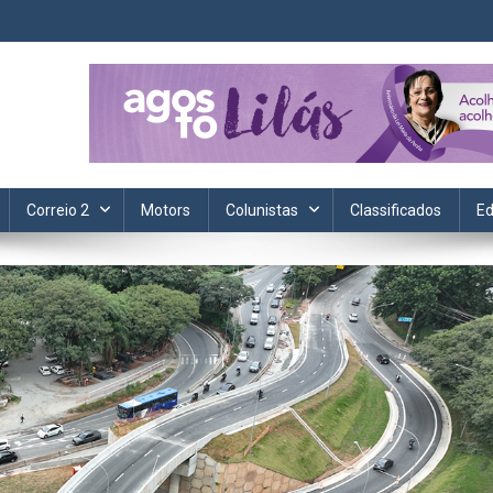
ta. Informação, política, saúde, economia, esportes e cotidiano.
Correio 2
Motors
Colunistas
Classificados
Ed