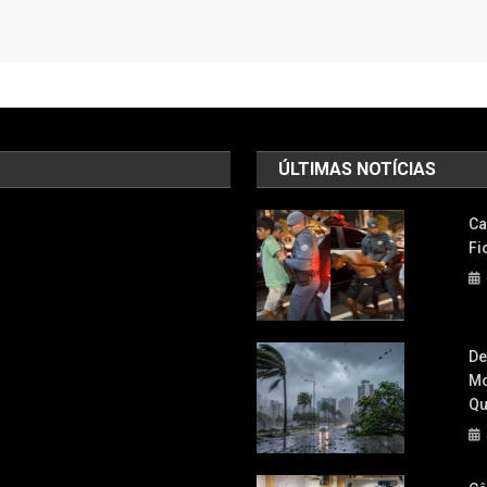
ÚLTIMAS NOTÍCIAS
Ca
Fi
De
Mo
Qu