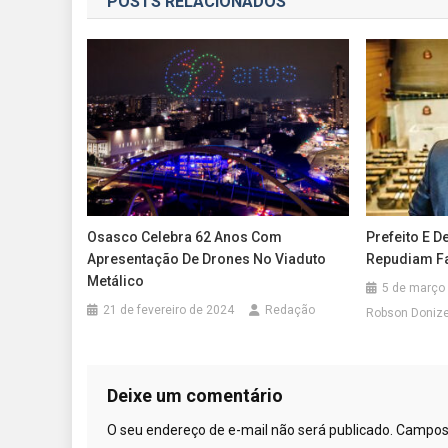
POSTS RELACIONADOS
Post
Osasco Celebra 62 Anos Com
Prefeito E 
Apresentação De Drones No Viaduto
Repudiam Fa
Metálico
5 de março
21 de fevereiro de 2024
Redação
Robson Doniz
Deixe um comentário
O seu endereço de e-mail não será publicado.
Campos 