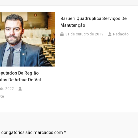
Barueri Quadruplica Serviços De
Manutenção
31 de outubro de 2019
Redação
Deputados Da Região
las De Arthur Do Val
 de 2022
ete
obrigatórios são marcados com
*