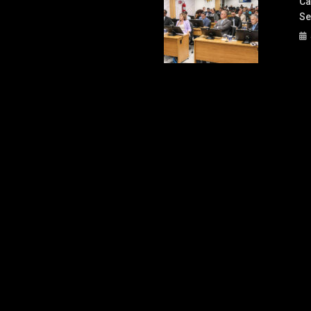
Câ
Se