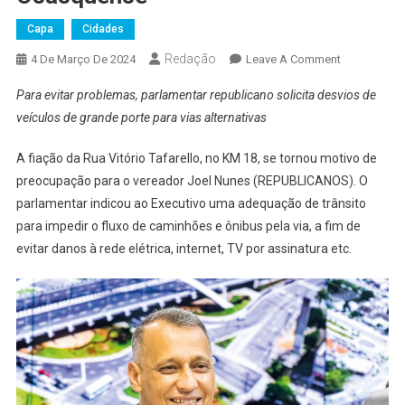
Capa
Cidades
Redação
On
4 De Março De 2024
Leave A Comment
Fios
Para evitar problemas, parlamentar republicano solicita desvios de
Derrubados
veículos de grande porte para vias alternativas
Por
Caminhões
A fiação da Rua Vitório Tafarello, no KM 18, se tornou motivo de
E
preocupação para o vereador Joel Nunes (REPUBLICANOS). O
Ônibus
parlamentar indicou ao Executivo uma adequação de trânsito
Preocupam
Parlamentar
para impedir o fluxo de caminhões e ônibus pela via, a fim de
Osasquens
evitar danos à rede elétrica, internet, TV por assinatura etc.