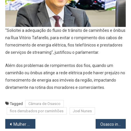
“Solicitei a adequação do fluxo de trânsito de caminhões e ônibus
na Rua Vitório Tafarello, para evitar o rompimento dos cabos de
fornecimento de energia elétrica, fios telefônicos e prestadores
de serviços de streaming”, justificou o parlamentar.
Além dos problemas de rompimentos dos fios, quando um
caminhão ou ônibus atinge a rede elétrica pode haver prejuízo no
fornecimento de energia aos imóveis da região, impactando
diretamente na rotina dos moradores e comerciantes.
Tagged
Câmara de Osasco
fios derrubados por caminhões
Joel Nunes
Navegação
Mulher é baleada por marido durante briga em Osasco
Osasco inaugura Ecoponto no Jardim Baronesa