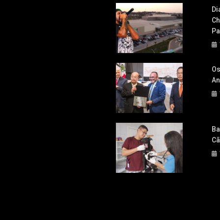
Di
Ch
Pa
Os
An
Ba
Cã