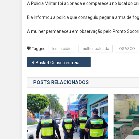
A Polícia Militar foi acionada e compareceu no local do cr
Ela informou à polícia que conseguiu pegar a arma de fog
A mulher permaneceu em observação pelo Pronto Socorro e
Tagged
feminicídio
mulher baleada
OSASCO
Navegação
Basket Osasco estreia no Brasileirão 2024 no próximo dia 15
de
POSTS RELACIONADOS
Post