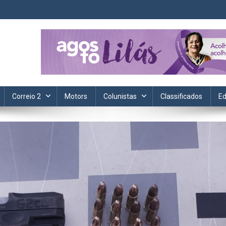
ta. Informação, política, saúde, economia, esportes e cotidiano.
Correio 2
Motors
Colunistas
Classificados
Ed