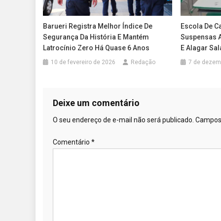
Barueri Registra Melhor Índice De
Escola De C
Segurança Da História E Mantém
Suspensas 
Latrocínio Zero Há Quase 6 Anos
E Alagar Sal
10 de fevereiro de 2026
Redação
7 de dezem
Deixe um comentário
O seu endereço de e-mail não será publicado.
Campos 
Comentário
*