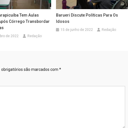
arapicuíba Tem Aulas
Barueri Discute Políticas Para Os
Após Córrego Transbordar
Idosos
as
15 de junho de 2022
Redação
bro de 2022
Redação
obrigatórios são marcados com
*