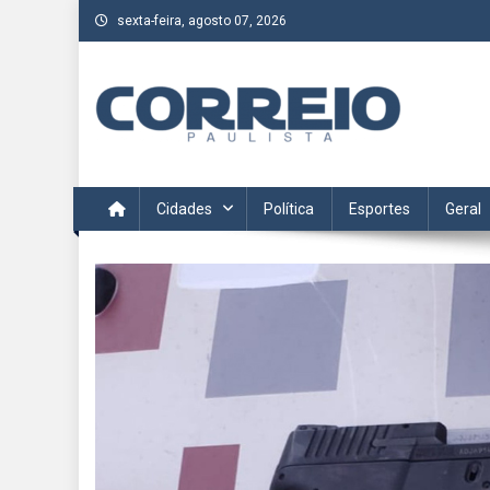
Skip
sexta-feira, agosto 07, 2026
to
content
Correio Paulista
Acompanhe as últimas notícias da região no Correio Paulis
Cidades
Política
Esportes
Geral