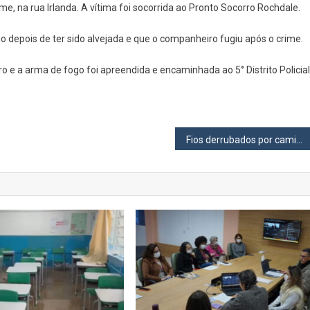
ime, na rua Irlanda. A vítima foi socorrida ao Pronto Socorro Rochdale.
Marido
Durante
o depois de ter sido alvejada e que o companheiro fugiu após o crime.
Briga
Em
 a arma de fogo foi apreendida e encaminhada ao 5° Distrito Policial
Osasco
Fios derrubados por caminhões e ônibus preocupam parlamentar osasquense