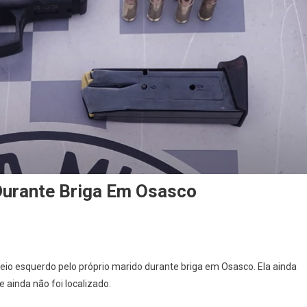
Durante Briga Em Osasco
On
Mulher
io esquerdo pelo próprio marido durante briga em Osasco. Ela ainda
É
 ainda não foi localizado.
Baleada
Por