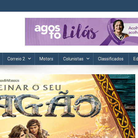
ta. Informação, política, saúde, economia, esportes e cotidiano.
Correio 2
Motors
Colunistas
Classificados
Ed