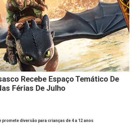
Osasco Recebe Espaço Temático De
as Férias De Julho
n
ratuito:
 e promete diversão para crianças de 4 a 12 anos
hopping
nião