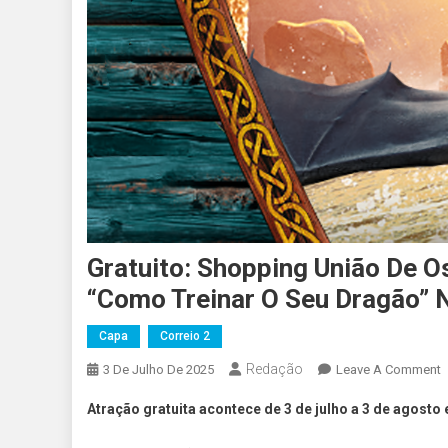
Gratuito: Shopping União De 
“Como Treinar O Seu Dragão” N
Capa
Correio 2
Redação
O
3 De Julho De 2025
Leave A Comment
G
Atração gratuita acontece de 3 de julho a 3 de agosto
S
U