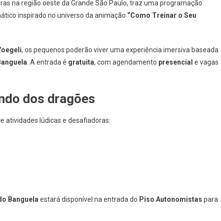
pras na região oeste da Grande São Paulo, traz uma programação
e
emático inspirado no universo da animação
“Como Treinar o Seu
sasco
ecebe
spaço
Voegeli
, os pequenos poderão viver uma experiência imersiva baseada
emático
Banguela
. A entrada é
gratuita
, com agendamento
presencial
e vagas
e
Como
reinar
undo dos dragões
O
eu
ragão”
ce atividades lúdicas e desafiadoras:
as
érias
e
ulho
 do Banguela
estará disponível na entrada do
Piso Autonomistas
para