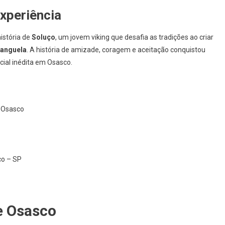
xperiência
istória de
Soluço
, um jovem viking que desafia as tradições ao criar
anguela
. A história de amizade, coragem e aceitação conquistou
ial inédita em Osasco.
 Osasco
co – SP
e Osasco