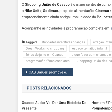
O
Shopping União de Osasco
é o maior centro de compr
a
Nike Unite
,
Sodimac
, praça de alimentação,
Cinemark 
empreendimento ainda abriga uma unidade do
Poupate
Acompanhe as novidades e programação completa em:
Tagged
atividades interativas crianças
atração infant
DreamWorks no shopping
espaço temático infantil
férias de julho em Osasco
o que fazer com crianças e
programação férias escolares
Shopping União de Os
Navegação
OAB Barueri promove eventos em julho voltados à advocacia e à comunidade
de
POSTS RELACIONADOS
Post
Osasco Audax Vai Dar Uma Bicicleta De
Homem É Pr
Presente
Poupatempo