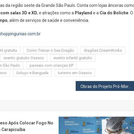
as da região oeste da Grande São Paulo. Conta com lojas âncoras com
com salas 3D e XD
, e atrações como a
Playland
e a
Cia do Boliche
. O
mpo
, além de serviços de saúde e conveniência.
shoppinguniao.com.br
il gratuita
Como Treinar o Seu Dragão
dragões DreamWorks
evento gratuito Osasco
evento infantil gratuito
m São Paulo
passeio com crianças SP
asco
Soluço e Banguela
turismo em Osasco
Obras do Projeto Pró-Moradia avançam no Morro do Sabão em Osasco
eso Após Colocar Fogo No
 Carapicuíba