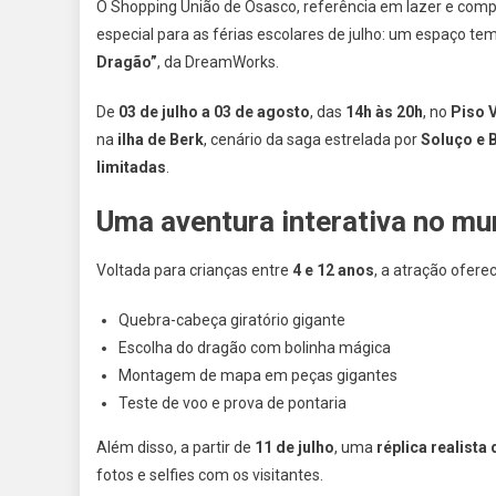
O Shopping União de Osasco, referência em lazer e com
D
especial para as férias escolares de julho: um espaço t
O
Dragão”
, da DreamWorks.
R
E
De
03 de julho a 03 de agosto
, das
14h às 20h
, no
Piso 
T
na
ilha de Berk
, cenário da saga estrelada por
Soluço e 
D
limitadas
.
“
T
Uma aventura interativa no m
S
D
Voltada para crianças entre
4 e 12 anos
, a atração ofere
N
Quebra-cabeça giratório gigante
F
D
Escolha do dragão com bolinha mágica
J
Montagem de mapa em peças gigantes
Teste de voo e prova de pontaria
Além disso, a partir de
11 de julho
, uma
réplica realista
fotos e selfies com os visitantes.