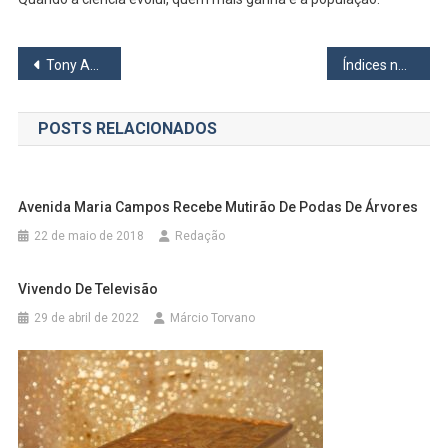
Navegação
Tony Auad e os Bastidores da Tv: A saída definitiva de Cristinha Rocha do SBT
Índices negativos
de
POSTS RELACIONADOS
Post
Avenida Maria Campos Recebe Mutirão De Podas De Árvores
22 de maio de 2018
Redação
Vivendo De Televisão
29 de abril de 2022
Márcio Torvano