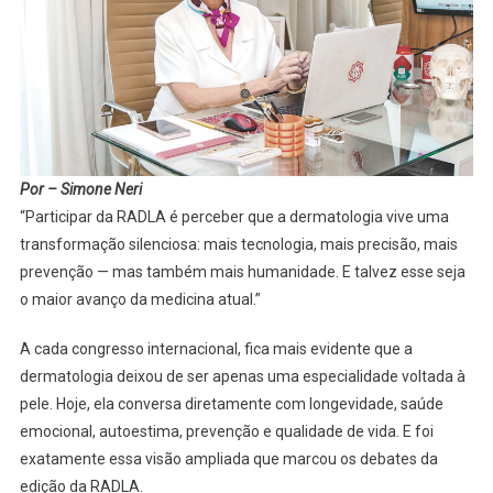
Dermatol
Latino-
America
Está
Discutin
Sobre
O
Por – Simone Neri
Futuro
“Participar da RADLA é perceber que a dermatologia vive uma
Da
transformação silenciosa: mais tecnologia, mais precisão, mais
Saúde
prevenção — mas também mais humanidade. E talvez esse seja
o maior avanço da medicina atual.”
A cada congresso internacional, fica mais evidente que a
dermatologia deixou de ser apenas uma especialidade voltada à
pele. Hoje, ela conversa diretamente com longevidade, saúde
emocional, autoestima, prevenção e qualidade de vida. E foi
exatamente essa visão ampliada que marcou os debates da
edição da RADLA.