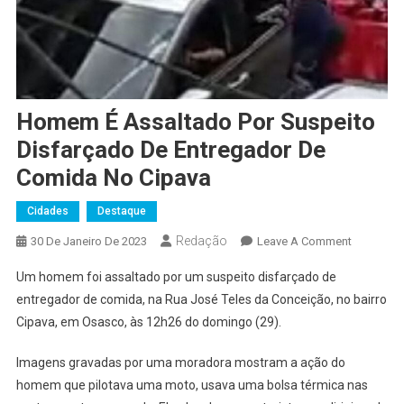
Homem É Assaltado Por Suspeito
Disfarçado De Entregador De
Comida No Cipava
Cidades
Destaque
Redação
On
30 De Janeiro De 2023
Leave A Comment
Homem
Um homem foi assaltado por um suspeito disfarçado de
É
entregador de comida, na Rua José Teles da Conceição, no bairro
Assaltad
Cipava, em Osasco, às 12h26 do domingo (29).
Por
Suspeito
Imagens gravadas por uma moradora mostram a ação do
Disfarçad
homem que pilotava uma moto, usava uma bolsa térmica nas
De