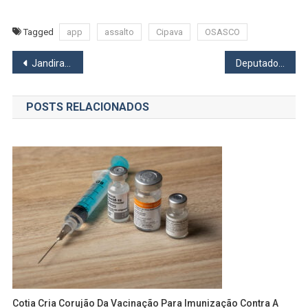
Tagged
app
assalto
Cipava
OSASCO
Navegação
Jandira oferece aulas gratuitas de Libras
Deputado Gerson Pessoa participa de encontro com vereadores de Osasco
de
POSTS RELACIONADOS
Post
Cotia Cria Corujão Da Vacinação Para Imunização Contra A