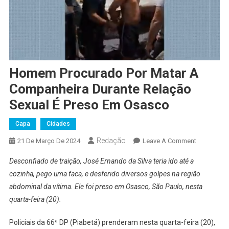
Homem Procurado Por Matar A
Companheira Durante Relação
Sexual É Preso Em Osasco
Capa
Cidades
Redação
On
21 De Março De 2024
Leave A Comment
Homem
Desconfiado de traição, José Ernando da Silva teria ido até a
Procurado
cozinha, pego uma faca, e desferido diversos golpes na região
Por
abdominal da vítima. Ele foi preso em Osasco, São Paulo, nesta
Matar
quarta-feira (20).
A
Companhei
Policiais da 66ª DP (Piabetá) prenderam nesta quarta-feira (20),
Durante