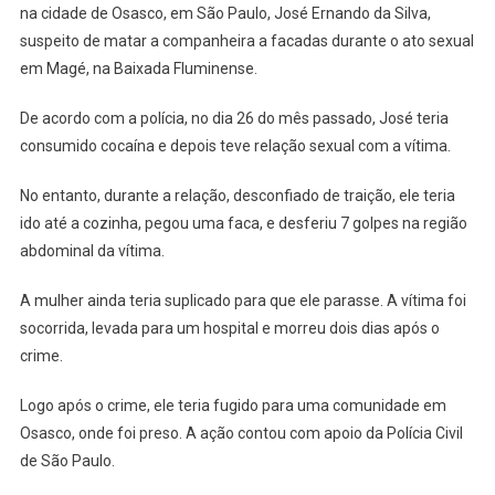
Relação
na cidade de Osasco, em São Paulo, José Ernando da Silva,
Sexual
suspeito de matar a companheira a facadas durante o ato sexual
É
em Magé, na Baixada Fluminense.
Preso
Em
De acordo com a polícia, no dia 26 do mês passado, José teria
Osasco
consumido cocaína e depois teve relação sexual com a vítima.
No entanto, durante a relação, desconfiado de traição, ele teria
ido até a cozinha, pegou uma faca, e desferiu 7 golpes na região
abdominal da vítima.
A mulher ainda teria suplicado para que ele parasse. A vítima foi
socorrida, levada para um hospital e morreu dois dias após o
crime.
Logo após o crime, ele teria fugido para uma comunidade em
Osasco, onde foi preso. A ação contou com apoio da Polícia Civil
de São Paulo.