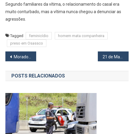
Segundo familiares da vítima, o relacionamento do casal era
muito conturbado, mas a vítima nunca chegou a denunciar as
agressões.
Tagged
feminicídio
homem mata companheira
preso em Osassco
Navegação
Morador de Barueri ganha prêmio da Lotofácil
21 de Março Dia Internacional da Síndrome de Down
de
POSTS RELACIONADOS
Post