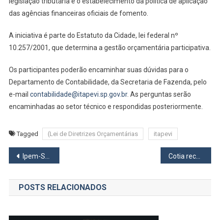
legislação tributária e o estabelecimento da política de aplicação
das agências financeiras oficiais de fomento.
A iniciativa é parte do Estatuto da Cidade, lei federal nº
10.257/2001, que determina a gestão orçamentária participativa.
Os participantes poderão encaminhar suas dúvidas para o
Departamento de Contabilidade, da Secretaria de Fazenda, pelo
e-mail
contabilidade@itapevi.sp.gov.br
. As perguntas serão
encaminhadas ao setor técnico e respondidas posteriormente.
Tagged
(Lei de Diretrizes Orçamentárias
itapevi
Navegação
Ipem-SP encontra irregularidades em postos de combustíveis no Centro de Osasco, Presidente Altino e Jardim Conceição
Cotia receberá Festival de Assadores
de
POSTS RELACIONADOS
Post