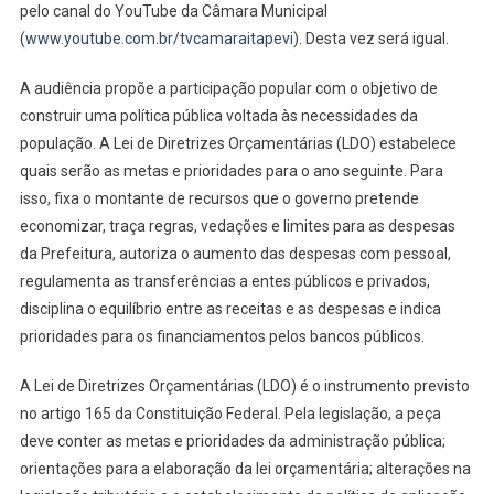
Dia
pelo canal do YouTube da Câmara Municipal
5
(
www.youtube.com.br/tvcamaraitapevi
). Desta vez será igual.
Para
Discutir
A audiência propõe a participação popular com o objetivo de
Lei
construir uma política pública voltada às necessidades da
De
população. A Lei de Diretrizes Orçamentárias (LDO) estabelece
Diretrizes
quais serão as metas e prioridades para o ano seguinte. Para
Orçamentári
isso, fixa o montante de recursos que o governo pretende
economizar, traça regras, vedações e limites para as despesas
da Prefeitura, autoriza o aumento das despesas com pessoal,
regulamenta as transferências a entes públicos e privados,
disciplina o equilíbrio entre as receitas e as despesas e indica
prioridades para os financiamentos pelos bancos públicos.
A Lei de Diretrizes Orçamentárias (LDO) é o instrumento previsto
no artigo 165 da Constituição Federal. Pela legislação, a peça
deve conter as metas e prioridades da administração pública;
orientações para a elaboração da lei orçamentária; alterações na