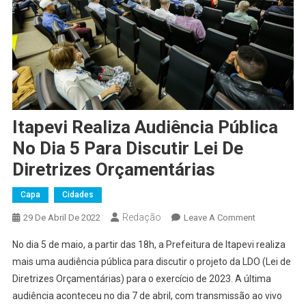
Itapevi Realiza Audiência Pública
No Dia 5 Para Discutir Lei De
Diretrizes Orçamentárias
Capa
Cidades
Redação
On
29 De Abril De 2022
Leave A Comment
Itapevi
No dia 5 de maio, a partir das 18h, a Prefeitura de Itapevi realiza
Realiza
mais uma audiência pública para discutir o projeto da LDO (Lei de
Audiência
Diretrizes Orçamentárias) para o exercício de 2023. A última
Pública
audiência aconteceu no dia 7 de abril, com transmissão ao vivo
No