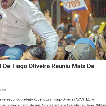
De Tiago Oliveira Reuniu Mais De
On
ment
Lançamento
 vereador do prefeito Rogério Lins, Tiago Oliveira (AVANTE), foi
Do
eu no lançamento de seu Comitê Central à Avenida das Flores, 988, n