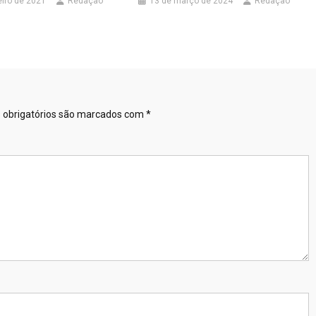
eiro de 2021
Redação
13 de março de 2024
Redação
obrigatórios são marcados com
*