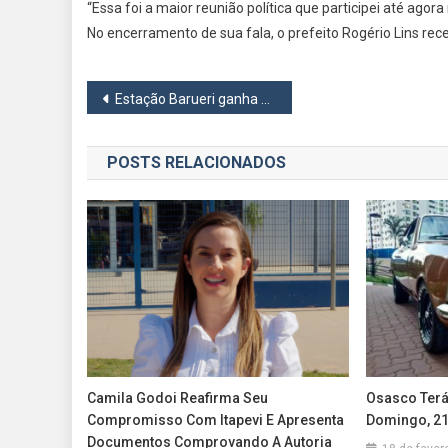
“Essa foi a maior reunião política que participei até agora
No encerramento de sua fala, o prefeito Rogério Lins re
Navegação
Estação Barueri ganha novo acesso a passageiros
de
POSTS RELACIONADOS
Post
Camila Godoi Reafirma Seu
Osasco Terá
Compromisso Com Itapevi E Apresenta
Domingo, 2
Documentos Comprovando A Autoria