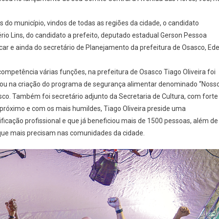
Comitê
Central
 do município, vindos de todas as regiões da cidade, o candidato
De
Tiago
rio Lins, do candidato a prefeito, deputado estadual Gerson Pessoa
Oliveira
ar e ainda do secretário de Planejamento da prefeitura de Osasco, Ede
Reuniu
Mais
mpetência várias funções, na prefeitura de Osasco Tiago Oliveira foi
De
udou na criação do programa de segurança alimentar denominado “Noss
1500
sco. Também foi secretário adjunto da Secretaria de Cultura, com forte
Pessoas
óximo e com os mais humildes, Tiago Oliveira preside uma
icação profissional e que já beneficiou mais de 1500 pessoas, além de
s que mais precisam nas comunidades da cidade.