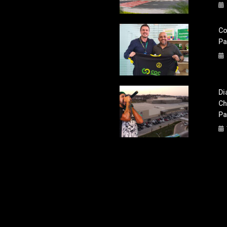
Co
Pa
Di
Ch
Pa