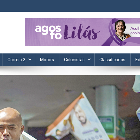
ta. Informação, política, saúde, economia, esportes e cotidiano.
Correio 2
Motors
Colunistas
Classificados
Ed