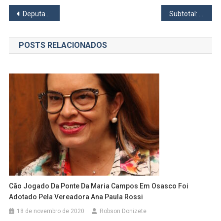
Navegação
Deputados propõem Selo “RARO” para priorizar processos judiciais de pessoas com doenças raras
Subtotal: A Banda de Osasco que Transcende Gêneros e Épocas
de
POSTS RELACIONADOS
Post
Cão Jogado Da Ponte Da Maria Campos Em Osasco Foi
Adotado Pela Vereadora Ana Paula Rossi
18 de novembro de 2020
Robson Donizete