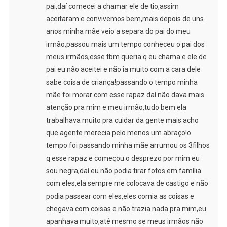
pai,daí comecei a chamar ele de tio,assim
aceitaram e convivemos bem,mais depois de uns
anos minha mãe veio a separa do pai do meu
irmão,passou mais um tempo conheceu o pai dos
meus irmãos,esse tbm queria q eu chama e ele de
pai eu não aceitei e não ia muito com a cara dele
sabe coisa de criança!passando o tempo minha
mãe foi morar com esse rapaz daí não dava mais
atenção pra mim e meu irmão,tudo bem ela
trabalhava muito pra cuidar da gente mais acho
que agente merecia pelo menos um abraço!o
tempo foi passando minha mãe arrumou os 3filhos
q esse rapaz e começou o desprezo por mim eu
sou negra,daí eu não podia tirar fotos em família
com eles,ela sempre me colocava de castigo e não
podia passear com eles,eles comia as coisas e
chegava com coisas e não trazia nada pra mim,eu
apanhava muito,até mesmo se meus irmãos não