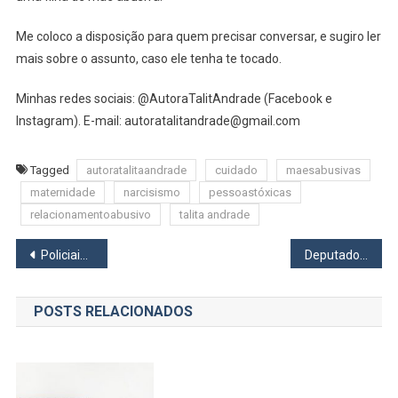
Me coloco a disposição para quem precisar conversar, e sugiro ler
mais sobre o assunto, caso ele tenha te tocado.
Minhas redes sociais: @AutoraTalitAndrade (Facebook e
Instagram). E-mail: autoratalitandrade@gmail.com
Tagged
autoratalitaandrade
cuidado
maesabusivas
maternidade
narcisismo
pessoastóxicas
relacionamentoabusivo
talita andrade
Navegação
Policiais militares de Osasco fazem surpresa para a pequena Camily
Deputado Ataide Teruel destinou R$ 1 milhão para Policlínica da zona norte de Osasco
de
POSTS RELACIONADOS
Post