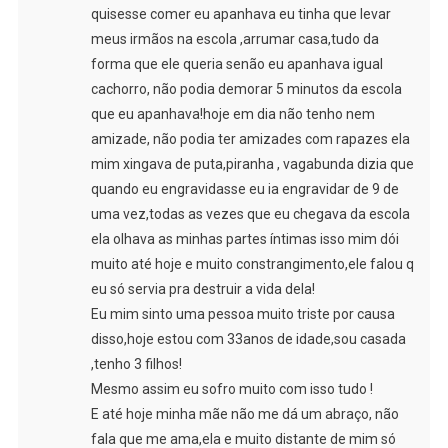
quisesse comer eu apanhava eu tinha que levar
meus irmãos na escola ,arrumar casa,tudo da
forma que ele queria senão eu apanhava igual
cachorro, não podia demorar 5 minutos da escola
que eu apanhava!hoje em dia não tenho nem
amizade, não podia ter amizades com rapazes ela
mim xingava de puta,piranha , vagabunda dizia que
quando eu engravidasse eu ia engravidar de 9 de
uma vez,todas as vezes que eu chegava da escola
ela olhava as minhas partes íntimas isso mim dói
muito até hoje e muito constrangimento,ele falou q
eu só servia pra destruir a vida dela!
Eu mim sinto uma pessoa muito triste por causa
disso,hoje estou com 33anos de idade,sou casada
,tenho 3 filhos!
Mesmo assim eu sofro muito com isso tudo !
E até hoje minha mãe não me dá um abraço, não
fala que me ama,ela e muito distante de mim só