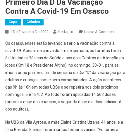
Primeiro Dia D Da Vacinação
Contra A Covid-19 Em Osasco
Capa
Cidades
Redação
On
1 De Fevereiro De 2022
Leave A Comment
Mais
Os osasquenses estão levando a sério a vacinação contra a
De
covid-19. Apesar da chuva do fim de semana, as famílias foram
14
às Unidades Básicas de Saúde e aos dois Centros de Atenção ao
Mil
Idoso (Km 18 e Presidente Altino), no domingo, 30/01, para se
São
Imunizad
imunizar no primeiro fim de semana do Dia “D” da vacinação para
No
adultos e crianças com e sem comorbidades. A ação aconteceu
Primeiro
das 9h às 16h em todas UBSs e se repetirá nos dois próximos
Dia
domingos, 6 e 13/02. Ao todo foram aplicadas 14.562 doses
D
(primeira dose das crianças, a segunda dose e a dose adicional
Da
dos adultos).
Vacinaçã
Contra
Na UBS da Vila Ayrosa, a mãe Elaine Cristina Uzana, 41 anos, e a
A
filha Brenda, 8 anos, foram juntas tomar a vacina. “Eu tomei a