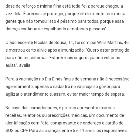
Covid-
dose de reforço e minha filha está toda feliz porque chegou a
19
vez dela. É preciso se proteger, porque infelizmente tem muita
Em
gente que não tomou. Isso é péssimo para todos, porque essa
Osasco
doença continua se espalhando e matando pessoas”.
O adolescente Nícolas de Sousa, 11, foi com pai Willis Martins, 46,
e mostrou certo alívio após a imunização. “Quero estar protegido
para não ter sintomas. Estarei mais seguro quando voltar às
aulas”, avalia.
Para a vacinação no Dia D nos finais de semana não é necessário
agendamento, apenas o cadastro no vacinaja.sp.gov.br para
agilizar o atendimento e, assim, evitar maior tempo de espera.
No caso das comorbidades, é preciso apresentar exames,
receitas, relatórios ou prescrições médicas, um documento de
identificação com foto, comprovante de endereço e cartão do
SUS ou CPF. Para as crianças entre 5 e 11 anos, os responsáveis