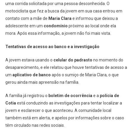
Pegar
uma corrida solicitada por uma pessoa desconhecida. O
Moto
motociclista que fez a busca da jovem em sua casa entrou em
Por
contato com a mãe de
Maria Clara
e informou que deixou a
Aplicativo
adolescente em um
condomínio
próximo ao local onde ela
Em
mora. Após essa informação, a jovem não foi mais vista.
Cotia,
SP
Tentativas de acesso ao banco e a investigação
A jovem estava usando o
celular do padrasto
no momento do
desaparecimento, e ele relatou que houve tentativas de acesso a
um
aplicativo de banco
após o sumiço de Maria Clara, o que
gerou ainda mais apreensão na família.
A família já registrou o
boletim de ocorrência
e a
polícia de
Cotia
está conduzindo as investigações para tentar localizar a
jovem e esclarecer o que aconteceu. A comunidade local
também está em alerta, e apelos por informações sobre o caso
têm circulado nas redes sociais.