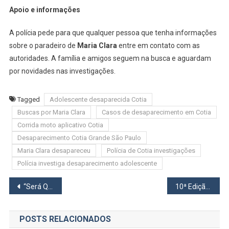
Apoio e informações
A polícia pede para que qualquer pessoa que tenha informações
sobre o paradeiro de
Maria Clara
entre em contato com as
autoridades. A família e amigos seguem na busca e aguardam
por novidades nas investigações.
Tagged
Adolescente desaparecida Cotia
Buscas por Maria Clara
Casos de desaparecimento em Cotia
Corrida moto aplicativo Cotia
Desaparecimento Cotia Grande São Paulo
Maria Clara desapareceu
Polícia de Cotia investigações
Polícia investiga desaparecimento adolescente
Navegação
“Será Que Vale Tudo?”
10ª Edição do OZ Valley Networking Impulsiona o Empreendedorismo em Osasco e Supera Expectativas
de
POSTS RELACIONADOS
Post