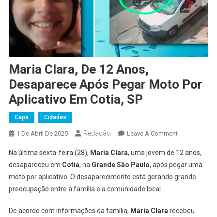
Maria Clara, De 12 Anos,
Desaparece Após Pegar Moto Por
Aplicativo Em Cotia, SP
Capa
Cidades
Redação
On
1 De Abril De 2025
Leave A Comment
Maria
Na última sexta-feira (28),
Maria Clara
, uma jovem de 12 anos,
Clara,
desapareceu em
Cotia
, na
Grande São Paulo
, após pegar uma
De
moto por aplicativo. O desaparecimento está gerando grande
12
preocupação entre a família e a comunidade local.
Anos,
Desaparece
De acordo com informações da família,
Maria Clara
recebeu
Após