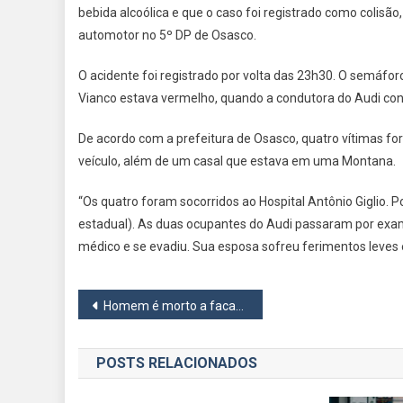
bebida alcoólica e que o caso foi registrado como colisão
automotor no 5º DP de Osasco.
O acidente foi registrado por volta das 23h30. O semáf
Vianco estava vermelho, quando a condutora do Audi cont
De acordo com a prefeitura de Osasco, quatro vítimas fo
veículo, além de um casal que estava em uma Montana.
“Os quatro foram socorridos ao Hospital Antônio Giglio. P
estadual). As duas ocupantes do Audi passaram por exam
médico e se evadiu. Sua esposa sofreu ferimentos leves e 
Navegação
Homem é morto a facadas em Osasco após entrar em luta corporal com assaltante
de
POSTS RELACIONADOS
Post