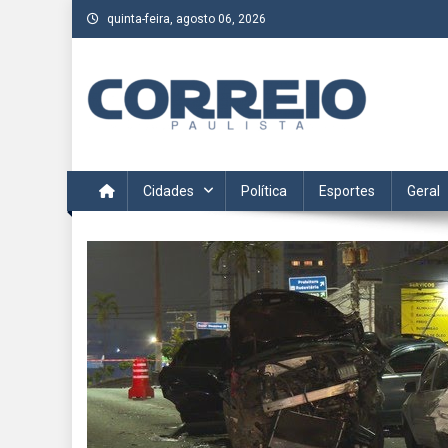
Skip
quinta-feira, agosto 06, 2026
to
content
Correio Paulista
Acompanhe as últimas notícias da região no Correio Paulis
Cidades
Política
Esportes
Geral