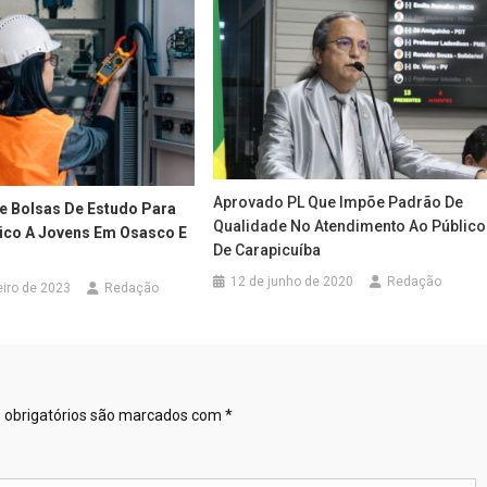
Aprovado PL Que Impõe Padrão De
ce Bolsas De Estudo Para
Qualidade No Atendimento Ao Público
ico A Jovens Em Osasco E
De Carapicuíba
12 de junho de 2020
Redação
eiro de 2023
Redação
obrigatórios são marcados com
*