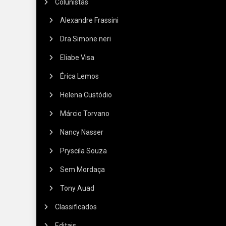
Colunistas
Alexandre Frassini
Dra Simone neri
Eliabe Visa
Érica Lemos
Helena Custódio
Márcio Torvano
Nancy Nasser
Pryscila Souza
Sem Mordaça
Tony Auad
Classificados
Editais