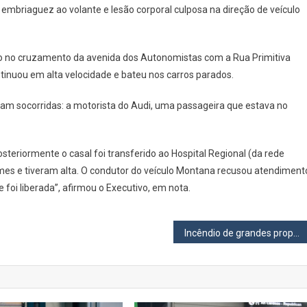
, embriaguez ao volante e lesão corporal culposa na direção de veículo
De
Carro
E
oro no cruzamento da avenida dos Autonomistas com a Rua Primitiva
Bate
Em
inuou em alta velocidade e bateu nos carros parados.
Cinco
ram socorridas: a motorista do Audi, uma passageira que estava no
Veículos
Em
Osasco
osteriormente o casal foi transferido ao Hospital Regional (da rede
es e tiveram alta. O condutor do veículo Montana recusou atendiment
foi liberada”, afirmou o Executivo, em nota.
Incêndio de grandes proporções atinge Supermercado Carrefour em Osasco