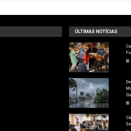
ÚLTIMAS NOTÍCIAS
Ca
Fi
De
Mo
Qu
Câ
Se