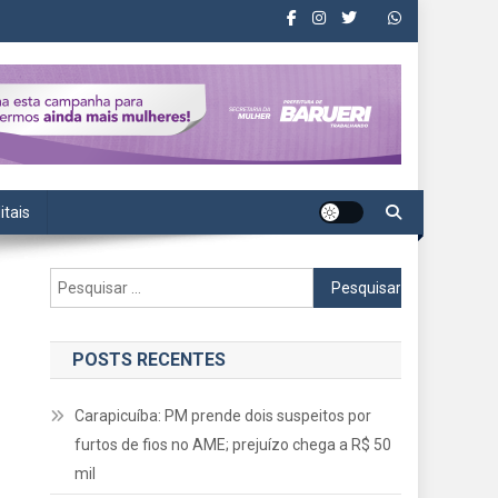
itais
Pesquisar
por:
POSTS RECENTES
Carapicuíba: PM prende dois suspeitos por
furtos de fios no AME; prejuízo chega a R$ 50
mil