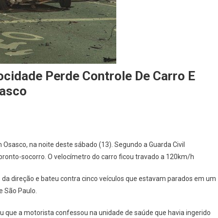
ocidade Perde Controle De Carro E
sasco
On
Motorista
 Osasco, na noite deste sábado (13). Segundo a Guarda Civil
De
pronto-socorro. O velocímetro do carro ficou travado a 120km/h
Audi
Em
e da direção e bateu contra cinco veículos que estavam parados em um
Alta
e São Paulo.
Velocidade
Perde
u que a motorista confessou na unidade de saúde que havia ingerido
Controle