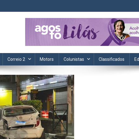
ta. Informação, política, saúde, economia, esportes e cotidiano.
Correio 2
Motors
Colunistas
Classificados
Ed